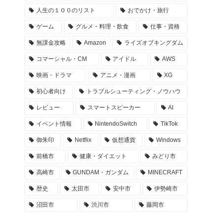
人生の１００のリスト
おでかけ・旅行
ゲーム
グルメ・料理・飲食
仕事・資格
無課金攻略
Amazon
ライズオブキングダム
コマーシャル・CM
アイドル
AWS
映画・ドラマ
アニメ・漫画
XG
初心者向け
トラブルシューティング・ノウハウ
レビュー
スマートスピーカー
AI
イベント情報
NintendoSwitch
TikTok
御朱印
Netflix
仮想通貨
Windows
前橋市
健康・ダイエット
みどり市
高崎市
GUNDAM・ガンダム
MINECRAFT
歴史
太田市
安中市
伊勢崎市
沼田市
渋川市
藤岡市