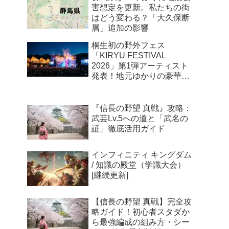
害想定を更新。私たちの街
はどう変わる？「大久保断
層」追加の影響
桐生初の野外フェス
「KIRYU FESTIVAL
2026」第1弾アーティスト
発表！地元ゆかりの豪華ユ
ニットが新川公園に集結
『信長の野望 真戦』攻略：
武芸Lv.5への道と「武名の
証」徹底活用ガイド
インフィニティ キングダム
/ 知識の殿堂（学識大会）
[継続更新]
【信長の野望 真戦】完全攻
略ガイド！初心者スタダか
ら最強編成の組み方・シー