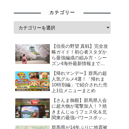
カテゴリー
【信長の野望 真戦】完全攻
略ガイド！初心者スタダか
ら最強編成の組み方・シー
ズン4海外最新情報まで徹
底解説
【帰れマンデー】群馬の超
人気グルメ4選！「帰れま
10特別編」で紹介された売
上1位メニューまとめ
【さんま御殿】群馬県人会
に超大物が電撃加入！？焼
きまんじゅうフェス化＆北
関東の最強パワースポット
まとめ
群馬県が14年ぶりに地震被