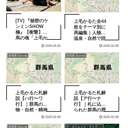
[TV] 『秘密のケ
上毛かるた全44
ンミンSHOW
枚をテーマ別に
極』【衝撃】群
再編集｜人物・
馬の魂「上毛か
温泉・自然で読
るた」が消滅の
み解く群馬県
2026.04.05
2026.02.08
危機！？県民の
暗唱率がまさか
群馬県 Gunma
群馬県 Gunma
の結果に…
上毛かるた札解
上毛かるた札解
説【ハ行〜ワ
説【ア行〜ナ
行】｜群馬の人
行】｜札に込め
物・自然・精神
られた群馬の歴
を読み解く
史と誇り
2026.02.08
2026.02.08
群馬県 Gunma
IT・ガジェット・ライフスタイル