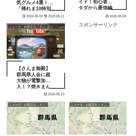
イド！初心者ス
気グルメ4選！
タダから最強編
「帰れま10特別
成の組み方・シ
編」で紹介され
2026.06.09
2026.06.11
2026.06.09
ーズン4海外最新
た売上1位メニュ
スポンサーリンク
情報まで徹底解
ーまとめ
ニュース・お役立ち・イベント情報
説
【さんま御殿】
群馬県人会に超
大物が電撃加
入！？焼きまん
じゅうフェス化
2026.05.23
＆北関東の最強
パワースポット
ニュース・お役立ち・イベント情報
ニュース・お役立ち・イベント情報
まとめ