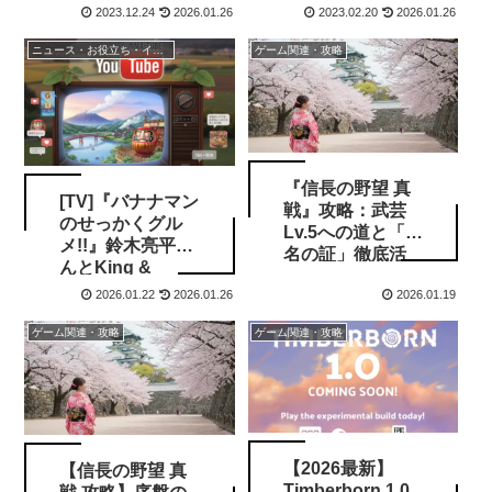
サービス一覧と
2023.12.24
2026.01.26
2023.02.20
2026.01.26
移行のメリット
ニュース・お役立ち・イベント情報
ゲーム関連・攻略
『信長の野望 真
[TV]『バナナマン
戦』攻略：武芸
のせっかくグル
Lv.5への道と「武
メ!!』鈴木亮平さ
名の証」徹底活
んとKing &
用ガイド
Princeの永瀬廉
2026.01.22
2026.01.26
2026.01.19
さんが群馬県・
高崎へ
ゲーム関連・攻略
ゲーム関連・攻略
【2026最新】
【信長の野望 真
Timberborn 1.0