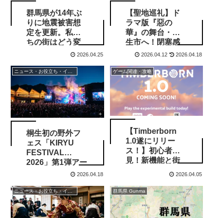
群馬県が14年ぶ
【聖地巡礼】ド
りに地震被害想
ラマ版『惡の
定を更新。私た
華』の舞台・桐
ちの街はどう変
生市へ！閉塞感
わる？「大久保
と美しさが同居
2026.04.25
2026.04.12
2026.04.18
断層」追加の影
するロケ地巡り
響
ニュース・お役立ち・イベント情報
ゲーム関連・攻略
【Timberborn
桐生初の野外フ
1.0遂にリリー
ェス「KIRYU
ス！】初心者必
FESTIVAL
見！新機能と街
2026」第1弾アー
づくりの効率化
ティスト発表！
2026.04.18
2026.04.05
ガイド
地元ゆかりの豪
華ユニットが新
ニュース・お役立ち・イベント情報
群馬県 Gunma
川公園に集結