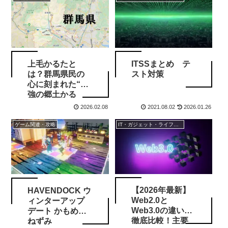
上毛かるたと
ITSSまとめ テ
は？群馬県民の
スト対策
心に刻まれた“最
強の郷土かる
た”の正体
2026.02.08
2021.08.02
2026.01.26
ゲーム関連・攻略
IT・ガジェット・ライフスタイル
【2026年最新】
HAVENDOCK ウ
Web2.0と
ィンターアップ
Web3.0の違いを
デート かもめと
徹底比較！主要
ねずみ