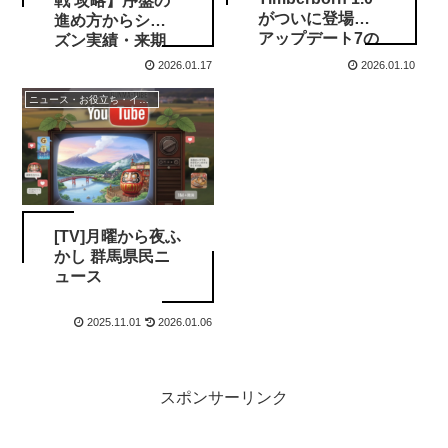
戦 攻略】序盤の
がついに登場！
進め方からシー
アップデート7の
ズン実績・来期
神機能と今後の
準備まで完全解
2026.01.17
2026.01.10
展望まとめ
説
ニュース・お役立ち・イベント情報
[TV]月曜から夜ふ
かし 群馬県民ニ
ュース
2025.11.01
2026.01.06
スポンサーリンク