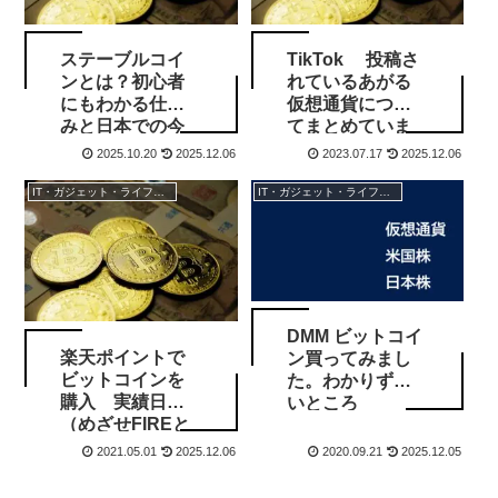
ステーブルコイ
TikTok 投稿さ
ンとは？初心者
れているあがる
にもわかる仕組
仮想通貨につい
みと日本での今
てまとめていま
後の動き
す
2025.10.20
2025.12.06
2023.07.17
2025.12.06
IT・ガジェット・ライフスタイル
IT・ガジェット・ライフスタイル
DMM ビットコイ
楽天ポイントで
ン買ってみまし
ビットコインを
た。わかりずら
購入 実績日誌
いところ
（めざせFIREと
いうか増やせお
2021.05.01
2025.12.06
2020.09.21
2025.12.05
小遣い)