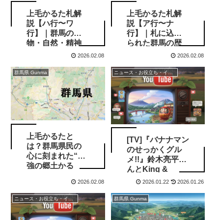
上毛かるた札解
上毛かるた札解
説【ハ行〜ワ
説【ア行〜ナ
行】｜群馬の人
行】｜札に込め
物・自然・精神
られた群馬の歴
を読み解く
史と誇り
2026.02.08
2026.02.08
群馬県 Gunma
ニュース・お役立ち・イベント情報
上毛かるたと
[TV]『バナナマン
は？群馬県民の
のせっかくグル
心に刻まれた“最
メ!!』鈴木亮平さ
強の郷土かる
んとKing &
た”の正体
Princeの永瀬廉
2026.02.08
2026.01.22
2026.01.26
さんが群馬県・
高崎へ
ニュース・お役立ち・イベント情報
群馬県 Gunma