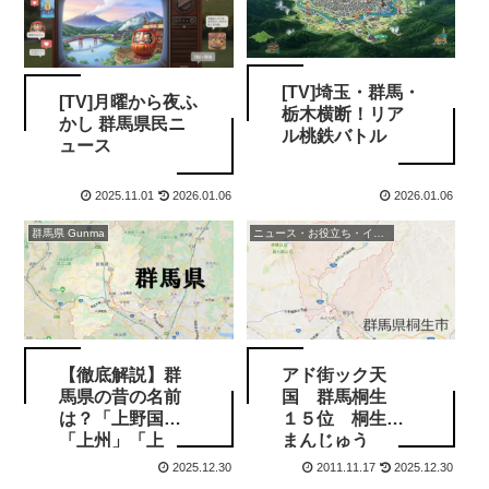
[TV]埼玉・群馬・
[TV]月曜から夜ふ
栃木横断！リア
かし 群馬県民ニ
ル桃鉄バトル
ュース
2025.11.01
2026.01.06
2026.01.06
群馬県 Gunma
ニュース・お役立ち・イベント情報
【徹底解説】群
アド街ック天
馬県の昔の名前
国 群馬桐生
は？「上野国」
１５位 桐生の
「上州」「上
まんじゅう
毛」の由来と歴
2025.12.30
2011.11.17
2025.12.30
史を紐解く