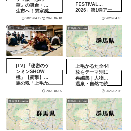
FESTIVAL
華』の舞台・桐
2026」第1弾アー
生市へ！閉塞感
ティスト発表！
と美しさが同居
2026.04.12
2026.04.18
2026.04.18
地元ゆかりの豪
するロケ地巡り
華ユニットが新
ニュース・お役立ち・イベント情報
群馬県 Gunma
川公園に集結
[TV] 『秘密のケ
上毛かるた全44
ンミンSHOW
枚をテーマ別に
極』【衝撃】群
再編集｜人物・
馬の魂「上毛か
温泉・自然で読
るた」が消滅の
み解く群馬県
2026.04.05
2026.02.08
危機！？県民の
暗唱率がまさか
群馬県 Gunma
群馬県 Gunma
の結果に…