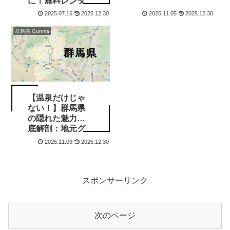
に！無料レンタ
ル・駐輪場情報
2025.07.16
2025.12.30
2025.11.05
2025.12.30
と自転車まちづ
くりの今
群馬県 Gunma
【温泉だけじゃ
ない！】群馬県
の隠れた魅力徹
底解剖：地元グ
ルメと「かかあ
2025.11.09
2025.12.30
天下」の秘密
スポンサーリンク
次のページ