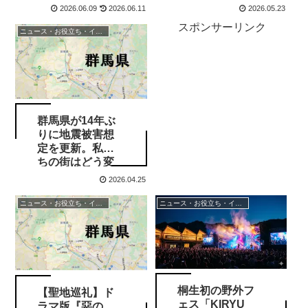
じゅうフェス化
2026.06.09
2026.06.11
2026.05.23
た売上1位メニュ
＆北関東の最強
ーまとめ
スポンサーリンク
パワースポット
ニュース・お役立ち・イベント情報
まとめ
群馬県が14年ぶ
りに地震被害想
定を更新。私た
ちの街はどう変
わる？「大久保
2026.04.25
断層」追加の影
響
ニュース・お役立ち・イベント情報
ニュース・お役立ち・イベント情報
桐生初の野外フ
【聖地巡礼】ド
ェス「KIRYU
ラマ版『惡の