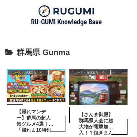
群馬県 Gunma
ニュース・お役立ち・イベント情報
ニュース・お役立ち・イベント情報
【帰れマンデ
【さんま御殿】
ー】群馬の超人
群馬県人会に超
気グルメ4選！
大物が電撃加
「帰れま10特別
入！？焼きまん
編」で紹介され