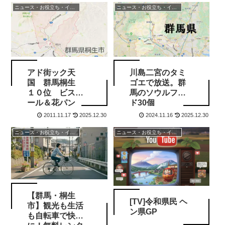
ニュース・お役立ち・イベント情報
ニュース・お役立ち・イベント情報
アド街ック天
川島二宮のタミ
国 群馬桐生
ゴエで放送。群
１０位 ビスロ
馬のソウルフー
ール＆花パン
ド30個
2011.11.17
2025.12.30
2024.11.16
2025.12.30
ニュース・お役立ち・イベント情報
ニュース・お役立ち・イベント情報
【群馬・桐生
[TV]令和県民 ヘ
市】観光も生活
ン県GP
も自転車で快適