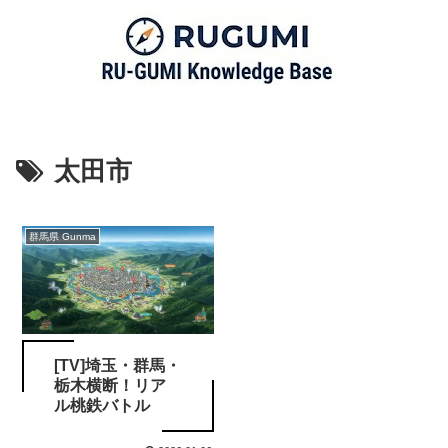
太田市
群馬県 Gunma
[TV]埼玉・群馬・
栃木横断！リア
ル桃鉄バトル