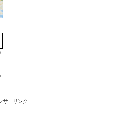
リ
に
か
03
ンサーリンク