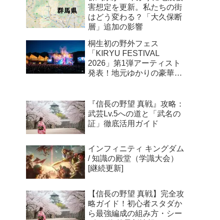
略ガイド！初心者スタダか
ら最強編成の組み方・シー
ズン4海外最新情報まで徹
底解説
【帰れマンデー】群馬の超
人気グルメ4選！「帰れま
10特別編」で紹介された売
上1位メニューまとめ
【さんま御殿】群馬県人会
に超大物が電撃加入！？焼
きまんじゅうフェス化＆北
関東の最強パワースポット
まとめ
群馬県が14年ぶりに地震被
害想定を更新。私たちの街
はどう変わる？「大久保断
層」追加の影響
桐生初の野外フェス
「KIRYU FESTIVAL
2026」第1弾アーティスト
発表！地元ゆかりの豪華ユ