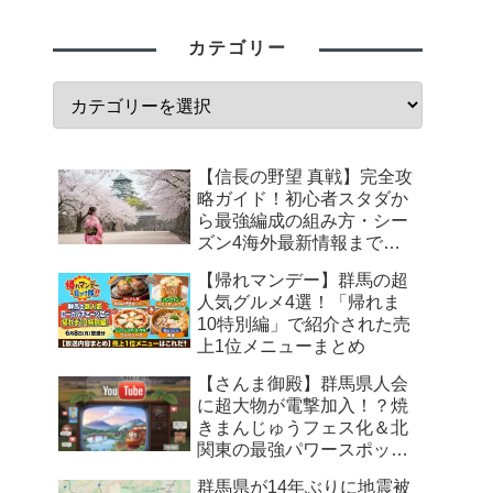
初心者向け
トラブルシューティング・ノウハウ
レビュー
スマートスピーカー
AI
イベント情報
NintendoSwitch
TikTok
御朱印
Netflix
仮想通貨
Windows
前橋市
健康・ダイエット
みどり市
高崎市
GUNDAM・ガンダム
MINECRAFT
歴史
太田市
安中市
伊勢崎市
沼田市
渋川市
藤岡市
カテゴリー
【信長の野望 真戦】完全攻