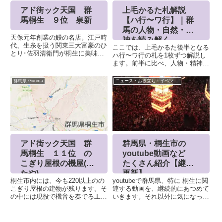
アド街ック天国 群
上毛かるた札解説
馬桐生 ９位 泉新
【ハ行〜ワ行】｜群
馬の人物・自然・精
天保元年創業の鰻の名店。江戸時
神を読み解く
代、生糸を扱う関東三大富豪のひ
ここでは、上毛かるた後半となる
とり･佐羽清衛門が桐生に美味い
ハ行〜ワ行の札を1枚ずつ解説し
鰻屋をと横浜の鰻屋｢和泉屋｣を
ます。前半に比べ、人物・精神
移転させたのが始まり。旦那衆や
性・近代史にフォーカスした札が
買継商もうならせてきました。メ
多く、群馬県の“内面”がより色濃
群馬県 Gunma
ニュース・お役立ち・イベント情報
ニューは｢鰻重｣のみ。三河一色
く表れています。【ハ】花山公園
産の鰻を代々伝わる甘めのタレ
つつじの名所館林市にある県立つ
で...
つじが岡公園を詠んだ札。春に...
アド街ック天国 群
群馬県・桐生市の
馬桐生 １１位 の
youtube動画など
こぎり屋根の機屋(は
たくさん紹介【継続
たや)
更新】
桐生市内には、今も220以上のの
youtubeで群馬県、特に 桐生に関
こぎり屋根の建物が残ります。そ
連する動画を、継続的にあつめて
の中には現役で機音を奏でる工場
いきます。それ以外に気になった
がいくつもあります。その1軒
ニュースも追加していきます。見
「後藤織物(※)」は明治3年から
つけた年ごとに紹介していますの
続く機屋です。※見学可(土日祝
で、ご承知おきください。2025