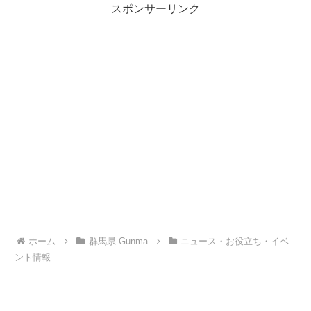
スポンサーリンク
定休)アド街ック天国2011年8月
第4回桐生イノベーションEXPO
27日(土)放送
開催日時：2025...
ホーム
群馬県 Gunma
ニュース・お役立ち・イベ
ント情報