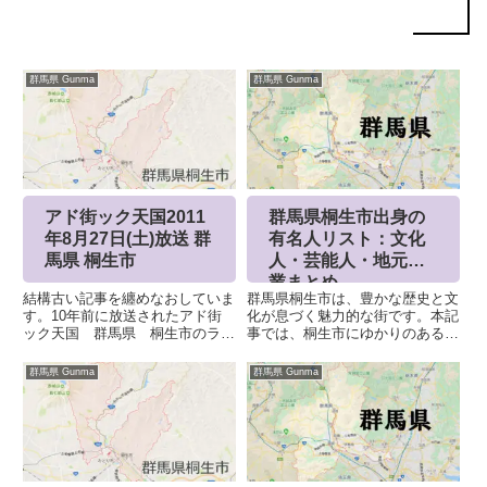
群馬県 Gunma
群馬県 Gunma
アド街ック天国2011
群馬県桐生市出身の
年8月27日(土)放送 群
有名人リスト：文化
馬県 桐生市
人・芸能人・地元企
業まとめ
結構古い記事を纏めなおしていま
群馬県桐生市は、豊かな歴史と文
す。10年前に放送されたアド街
化が息づく魅力的な街です。本記
ック天国 群馬県 桐生市のラン
事では、桐生市にゆかりのある有
キングです。ぜひとも最新版でや
名人（文化人、芸能人、スポーツ
ってほしい。上記ページにランキ
選手など多岐にわたる著名人）か
群馬県 Gunma
群馬県 Gunma
ング含めて残して頂いています
ら、地元に本社を構える注目の企
が、アーカイブ的な意味でも下記
業まで、幅広くご紹介します。随
でまとめております。各順位の内
時情報を更新していきます。文
容...
化...