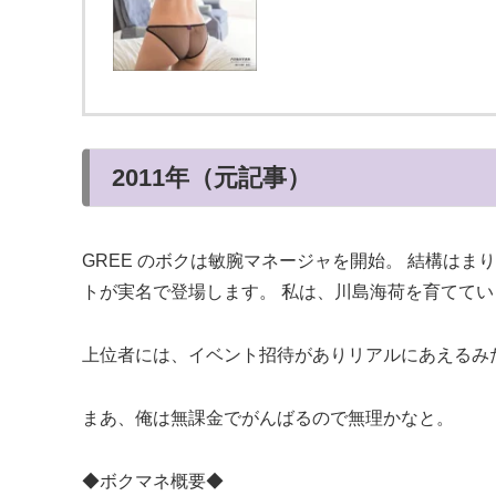
2011年（元記事）
GREE のボクは敏腕マネージャを開始。 結構は
トが実名で登場します。 私は、川島海荷を育ててい
上位者には、イベント招待がありリアルにあえるみ
まあ、俺は無課金でがんばるので無理かなと。
◆ボクマネ概要◆