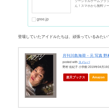
ソーシャルゲームプラッ
ん！スマホから無料ソー
gree.jp
登場していたアイドルたちは、頑張っているみたい
月刊川島海荷・元 写真 野
posted with
ヨメレバ
野村 佐紀子 小学館 2019年04月19
楽天ブックス
Amazon