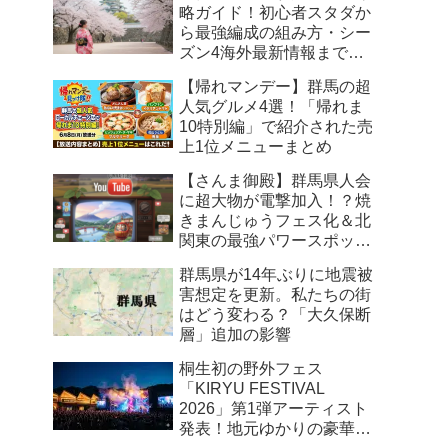
略ガイド！初心者スタダか
ら最強編成の組み方・シー
ズン4海外最新情報まで徹
底解説
【帰れマンデー】群馬の超
人気グルメ4選！「帰れま
10特別編」で紹介された売
上1位メニューまとめ
【さんま御殿】群馬県人会
に超大物が電撃加入！？焼
きまんじゅうフェス化＆北
関東の最強パワースポット
まとめ
群馬県が14年ぶりに地震被
害想定を更新。私たちの街
はどう変わる？「大久保断
層」追加の影響
桐生初の野外フェス
「KIRYU FESTIVAL
2026」第1弾アーティスト
発表！地元ゆかりの豪華ユ