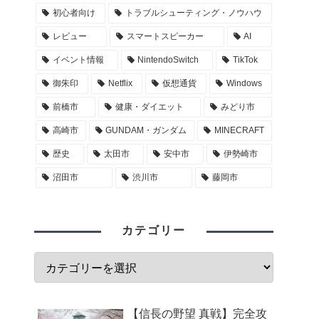
初心者向け
トラブルシューティング・ノウハウ
レビュー
スマートスピーカー
AI
イベント情報
NintendoSwitch
TikTok
御朱印
Netflix
仮想通貨
Windows
前橋市
健康・ダイエット
みどり市
高崎市
GUNDAM・ガンダム
MINECRAFT
歴史
太田市
安中市
伊勢崎市
沼田市
渋川市
藤岡市
カテゴリー
【信長の野望 真戦】完全攻