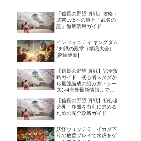
ニットが新川公園に集結
『信長の野望 真戦』攻略：
武芸Lv.5への道と「武名の
証」徹底活用ガイド
インフィニティ キングダム
/ 知識の殿堂（学識大会）
[継続更新]
【信長の野望 真戦】完全攻
略ガイド！初心者スタダか
ら最強編成の組み方・シー
ズン4海外最新情報まで徹
底解説
【信長の野望 真戦】初心者
必見！序盤を有利に進める
ための完全攻略ガイド
妖怪ウォッチ３ イカダ下
りの放置プレイで水虎をゲ