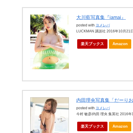
大川藍写真集『iamai』
posted with
ヨメレバ
LUCKMAN 講談社 2016年10月21
楽天ブックス
Amazon
内田理央写真集「だーり
posted with
ヨメレバ
今村 敏彦/内田 理央 集英社 2016年
楽天ブックス
Amazon