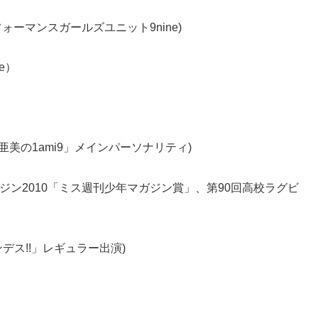
ォーマンスガールズユニット9nine)
）
e）
）
亜美の1ami9」メインパーソナリティ)
ジン2010「ミス週刊少年マガジン賞」、第90回高校ラグビ
デス!!」レギュラー出演)