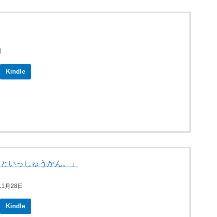
日
Kindle
おといっしゅうかん。」
11月28日
Kindle