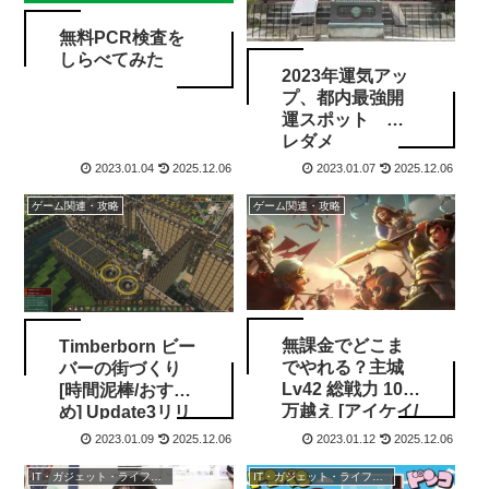
無料PCR検査を
しらべてみた
2023年運気アッ
プ、都内最強開
運スポット ソ
レダメ
2023.01.04
2025.12.06
2023.01.07
2025.12.06
ゲーム関連・攻略
ゲーム関連・攻略
無課金でどこま
Timberborn ビー
でやれる？主城
バーの街づくり
Lv42 総戦力 100
[時間泥棒/おすす
万越え [アイケイ/
め] Update3リリ
インフィニテ
ース / mod.io
2023.01.09
2025.12.06
2023.01.12
2025.12.06
ィ キングダム]
IT・ガジェット・ライフスタイル
IT・ガジェット・ライフスタイル