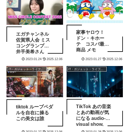
家事ヤロウ！
エガチャンネル
ドン・キホー
佐賀県人会 ミス
テ コスパ最強
コングランプリ
商品 メモ
井手美希さん
2023.01.24
2025.12.06
2023.01.27
2025.12.06
IT・ガジェット・ライフスタイル
IT・ガジェット・ライフスタイル
TikTok あの音楽
tiktok ループペダ
とあの動画が気
ルを自在に操る
になる audio-
この美女は誰
visual show,
‘GENESYS’
2023.01.27
2025.12.06
2023.01.28
2025.12.06