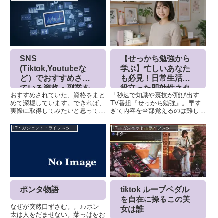
SNS
【せっかち勉強から
(Tiktok,Youtubeな
学ぶ】忙しいあなた
ど）でおすすめされ
も必見！日常生活で
ている資格・副業を
役立った即効性ネタ
おすすめされていた、資格をまと
「秒速で知識や裏技が飛び出す
まとめる 常に更新
集
めて深堀しています。できれば、
TV番組『せっかち勉強』。早す
実際に取得してみたいと思ってい
ぎて内容を全部覚えるのは難しい
ます。登録販売者ドラッグストア
けれど、中には『これ、使え
や薬局などで、一般用医薬品（第
る！』と思える情報もたくさんあ
IT・ガジェット・ライフスタイル
IT・ガジェット・ライフスタイル
2類・第3類医薬品）の販売や情
りますよね。今回は、私が実際に
報提供を行う専門家です。一般用
『せっかち勉強』を見て、日常生
医薬品は、医師の処方箋なしに
活で役立ったと感じたネタ、えー
購...
と思っ...
ポンタ物語
tiktok ループペダル
を自在に操るこの美
なぜが突然口ずさむ。。♪♪ポン
女は誰
太は人をだませない。葉っぱをお