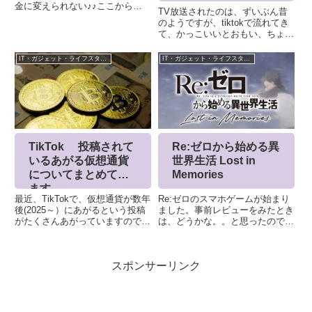
金に変えられない♪♪ここから先
TV放送されたのは、ずいぶん昔
がでてきませんでした。Google
のようですが、tiktokで流れてき
先生に聞いてみたら、教えてくれ
て、かっこいいとおもい、ちょっ
ました！！「ポンタ物語」！！！
と色々調べてみました。恥ずかし
久しぶりに歌詞をみたら、続きが
い話、私が好きな曲を、歌われて
IT・ガジェット・ライフスタイル
IT・ガジェット・ライフスタイル
歌えました。「ポンタ物語」...
いる人だった。。ループマシンル
ープべダルを使う有名なミュージ
シャンとして、エド・シー...
TikTok 投稿されて
Re:ゼロから始める異
いるあがる仮想通貨
世界生活 Lost in
についてまとめてい
Memories
ます
最近、TikTokで、仮想通貨が数年
Re:ゼロのスマホゲームが始まり
後(2025～）にあがるという投稿
ました。事前レビューをみたとき
がたくさんあがっていますので、
は、どうかな。。と思ったのです
ちょっと集めてみました。まだ継
が、小説を読み直しているよう
続MATIC,ATOM,ETH,BTCICPが
で、結構いい感じです。元々、リ
すごいあがる予想日本語で説明し
ゼロは、なんとなく、アニメをみ
スポンサーリンク
てくれているAVAX,SOL,FT...
てから、ドはまりをして小説も最
新刊まで読破済みです。ちょう
ど...