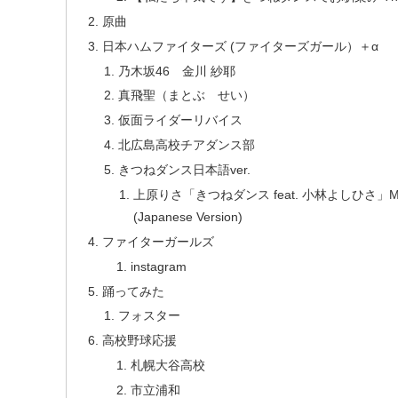
原曲
日本ハムファイターズ (ファイターズガール）＋α
乃木坂46 金川 紗耶
真飛聖（まとぶ せい）
仮面ライダーリバイス
北広島高校チアダンス部
きつねダンス日本語ver.
上原りさ「きつねダンス feat. 小林よしひさ」MV／Risa Ue
(Japanese Version)
ファイターガールズ
instagram
踊ってみた
フォスター
高校野球応援
札幌大谷高校
市立浦和