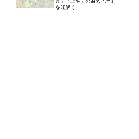
州」「上毛」の由来と歴史
を紐解く