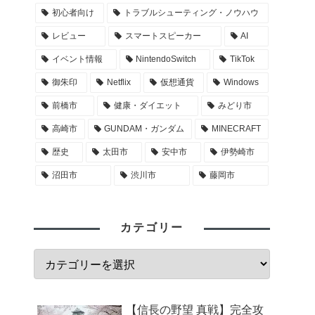
初心者向け
トラブルシューティング・ノウハウ
レビュー
スマートスピーカー
AI
イベント情報
NintendoSwitch
TikTok
御朱印
Netflix
仮想通貨
Windows
前橋市
健康・ダイエット
みどり市
高崎市
GUNDAM・ガンダム
MINECRAFT
歴史
太田市
安中市
伊勢崎市
沼田市
渋川市
藤岡市
カテゴリー
【信長の野望 真戦】完全攻