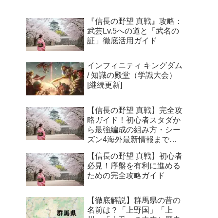
ニットが新川公園に集結
『信長の野望 真戦』攻略：
武芸Lv.5への道と「武名の
証」徹底活用ガイド
インフィニティ キングダム
/ 知識の殿堂（学識大会）
[継続更新]
【信長の野望 真戦】完全攻
略ガイド！初心者スタダか
ら最強編成の組み方・シー
ズン4海外最新情報まで徹
底解説
【信長の野望 真戦】初心者
必見！序盤を有利に進める
ための完全攻略ガイド
【徹底解説】群馬県の昔の
名前は？「上野国」「上