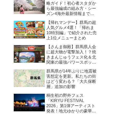
略ガイド！初心者スタダか
ら最強編成の組み方・シー
ズン4海外最新情報まで徹
底解説
【帰れマンデー】群馬の超
人気グルメ4選！「帰れま
10特別編」で紹介された売
上1位メニューまとめ
【さんま御殿】群馬県人会
に超大物が電撃加入！？焼
きまんじゅうフェス化＆北
関東の最強パワースポット
まとめ
群馬県が14年ぶりに地震被
害想定を更新。私たちの街
はどう変わる？「大久保断
層」追加の影響
桐生初の野外フェス
「KIRYU FESTIVAL
2026」第1弾アーティスト
発表！地元ゆかりの豪華ユ