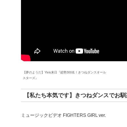
【夢のようだ】Ylvis来日『総勢300名！きつねダンスオール
スターズ』
【私たち本気です】きつねダンスでお馴染み The 
ミュージックビデオ FIGHTERS GIRL ver.