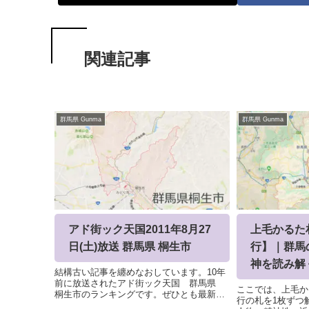
関連記事
群馬県 Gunma
群馬県 Gunma
アド街ック天国2011年8月27
上毛かるた
日(土)放送 群馬県 桐生市
行】｜群馬
神を読み解
結構古い記事を纏めなおしています。10年
前に放送されたアド街ック天国 群馬県
ここでは、上毛か
桐生市のランキングです。ぜひとも最新版
行の札を1枚ずつ
でやってほしい。上記ページにランキング