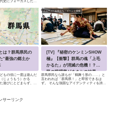
モン丼沼田駅：とんかつ街道ひしめ...
代史にフォーカスした札
“内面”がより色濃く表れ
花山公園 つつじの名所館
ニュース・お役立ち・イベント情報
つじが岡公園を詠んだ
とは？群馬県民の
[TV] 『秘密のケンミンSHOW
た“最強の郷土か
極』【衝撃】群馬の魂「上毛
体
かるた」が消滅の危機！？県
民の暗唱率がまさかの結果
どもの頃に一度は遊んだ
群馬県民なら誰もが「鶴舞う形の……」と
に…
（じょうもう）かる
言われれば「群馬県！」と即答できるは
た遊びにとどまらず、群
ず。 そんな強固なアイデンティティを誇る
ティティそのものとも言
**「上毛かるた」**がいま、絶滅の危機に瀕
馬県民の心に刻まれた“最
しているというショッキングな内容が放送
の正体県外の人からは「な
されました。1. 「100％言える」はもう
ンサーリンク
過...