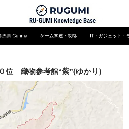
群馬県 Gunma
ゲーム関連・攻略
IT・ガジェット・
位 織物参考館“紫”(ゆかり)