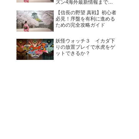
ズン4海外最新情報まで徹
底解説
【信長の野望 真戦】初心者
必見！序盤を有利に進める
ための完全攻略ガイド
妖怪ウォッチ３ イカダ下
りの放置プレイで水虎をゲ
ットできるか？