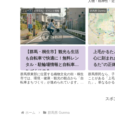
人物・精神性・近
含めて残して頂いていますが、アーカイブ
が多く、群馬県の
的な意味でも下記でまとめております。各
ています。【ハ】
順位の内容...
ニュース・お役立ち・イベント情報
群馬県 Gunma
林市にある県立つ
札。春に...
【群馬・桐生市】観光も生活
上毛かるた
も自転車で快適に！無料レン
心に刻まれ
タル・駐輪場情報と自転車ま
るた”の正
ちづくりの今
群馬県東部に位置する織物文化の街・桐生
群馬県民なら、子
市では、環境・健康・観光の観点から「自
ことがある「上毛
転車まちづくり」が進められています。歴
た」。単なるかる
史的建造物と自然を背景に、自転車インフ
馬県民のアイデン
ラの整備が充実し、観光客も生活者も利用
える存在です。群
しやすい街へと進化中です。桐生市の自転
強の郷土かるた”
スポ
車政策の背景...
ぜそこまで？...
ホーム
群馬県 Gunma