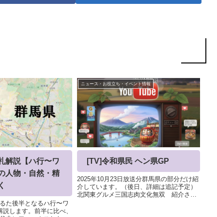
ニュース・お役立ち・イベント情報
札解説【ハ行〜ワ
[TV]令和県民 ヘン県GP
の人物・自然・精
2025年10月23日放送分群馬県の部分だけ紹
く
介しています。（後日、詳細は追記予定）
北関東グルメ三国志肉文化無双 紹介され
たお店コロムビア （下仁田）榛名十文字う
るた後半となるハ行〜ワ
どん 本店 (高崎）丸福ホルモン (渋川）ホル
解説します。前半に比べ、