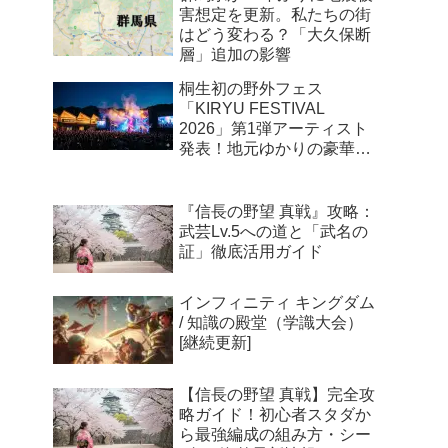
害想定を更新。私たちの街
はどう変わる？「大久保断
層」追加の影響
桐生初の野外フェス
「KIRYU FESTIVAL
2026」第1弾アーティスト
発表！地元ゆかりの豪華ユ
ニットが新川公園に集結
『信長の野望 真戦』攻略：
武芸Lv.5への道と「武名の
証」徹底活用ガイド
インフィニティ キングダム
/ 知識の殿堂（学識大会）
[継続更新]
【信長の野望 真戦】完全攻
略ガイド！初心者スタダか
ら最強編成の組み方・シー