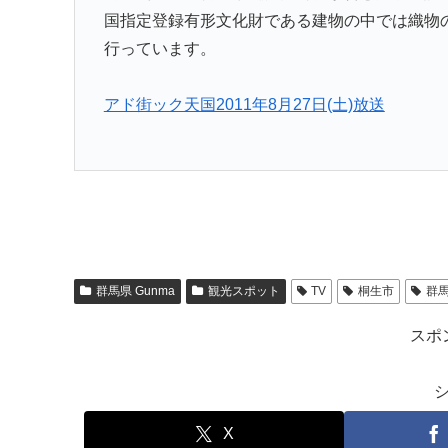
国指定登録有形文化財である建物の中では織物
行っています。
アド街ック天国2011年8月27日(土)放送
群馬県 Gunma
観光スポット
TV
桐生市
群馬
スポ
X