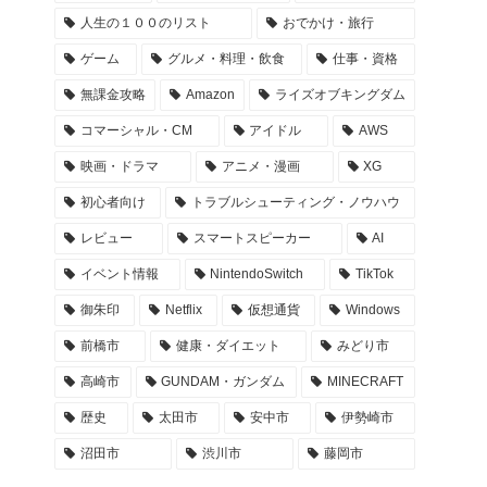
人生の１００のリスト
おでかけ・旅行
ゲーム
グルメ・料理・飲食
仕事・資格
無課金攻略
Amazon
ライズオブキングダム
コマーシャル・CM
アイドル
AWS
映画・ドラマ
アニメ・漫画
XG
初心者向け
トラブルシューティング・ノウハウ
レビュー
スマートスピーカー
AI
イベント情報
NintendoSwitch
TikTok
御朱印
Netflix
仮想通貨
Windows
前橋市
健康・ダイエット
みどり市
高崎市
GUNDAM・ガンダム
MINECRAFT
歴史
太田市
安中市
伊勢崎市
沼田市
渋川市
藤岡市