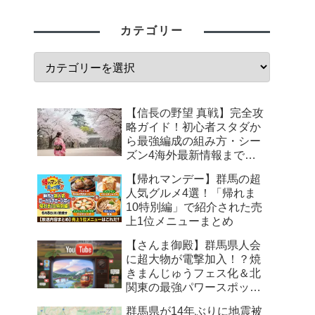
カテゴリー
【信長の野望 真戦】完全攻
略ガイド！初心者スタダか
ら最強編成の組み方・シー
ズン4海外最新情報まで徹
底解説
【帰れマンデー】群馬の超
人気グルメ4選！「帰れま
10特別編」で紹介された売
上1位メニューまとめ
【さんま御殿】群馬県人会
に超大物が電撃加入！？焼
きまんじゅうフェス化＆北
関東の最強パワースポット
まとめ
群馬県が14年ぶりに地震被