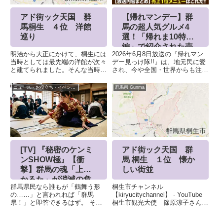
関連記事
ニュース・お役立ち・イベント情報
群馬県 Gunma
[TV]群馬人vs埼玉
アド街ック天国 群
人！大バトル（秘）
馬桐生 ２５位 刺
生態調査スペシャ
繍作家・大澤 紀代美
ル ありえへん∞世界
群馬人の情報をまとめました。群
大澤紀代美さんは刺繍作家として
馬代表の出演者は、・宮下 兼史
初めて、黄綬褒章を受章。山本寛
鷹（佐波郡）大友 花恋 (高崎市)
斎さんやドン小西さんらの作品を
荻原 次晴（草津町）群馬県 沼
数多く制作しています。使うのは
田人 （沼田市）生ゆば処 町田
伝統的な「横振りミシン」。針の
群馬県 Gunma
ニュース・お役立ち・イベント情報
屋湯葉 食べ放題食べ放題、飲み
動きを膝の横のレバーで操作し縫
放題 800円群馬県 みどり市
い幅を調整します。下書きは一切
開発群馬電機主要製品は...
せずレバーと生地を自在に操り
刺...