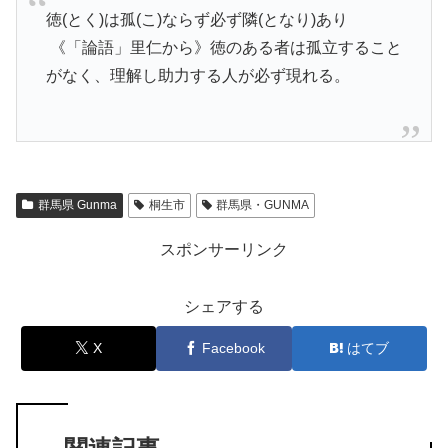
「有鄰」とは、孔子の「徳孤ならず必ず鄰あり」という故
事 から引用した言葉だそうです。
徳(とく)は孤(こ)ならず必ず隣(となり)あり
《「論語」里仁から》徳のある者は孤立すること
がなく、理解し助力する人が必ず現れる。
群馬県 Gunma
桐生市
群馬県・GUNMA
スポンサーリンク