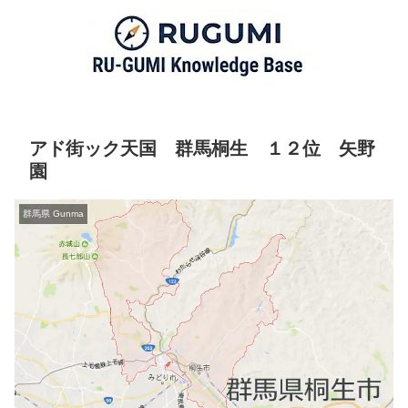
アド街ック天国 群馬桐生 １２位 矢野
園
群馬県 Gunma