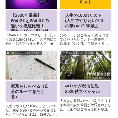
人生の100のリスト
【2026年最新】
(人生でやりたい100
Web2.0とWeb3.0の
の事) ver3 60歳まで
違いを徹底比較！主
に
要サービス一覧と移
元のページはこちら60歳 それま
「Web3.0（ウェブスリー）とい
行のメリット
でにやりたいことを一度整理。
う言葉は聞くけれど、具体的に自
60歳までにやること健康・運動
分の生活がどう変わるの？」★本
１.とにかくやせる。まず10ｋg２
記事は、過去記事から最新版に更
とにかくやせる。まず20kg3.着た
新しています。そんな疑問をお持
IT・ガジェット・ライフスタイル
IT・ガジェット・ライフスタイル
かった服をきる4.薬をのまなくて
ちの方のために、現在主流の
良いからだにする5.マラソン大会
Web2.0サービスと、次世代の
にでる6.ジョギ...
Web3.0サービスをカテゴ...
家系をしらべる（自
やりすぎ都市伝説
分のルーツをたど
2020秋スペシャル
る）
大好きな番組の一つであるやりす
ぎ都市伝説の最新が放送されまし
人生でやりたい100のことにいれ
た。以前のはこちら今回も放送さ
た、家系を調べるをやってみまし
れた内容をネットで関連情報を探
た。これがわかれば、自分のルー
してみました。スマートマスク、