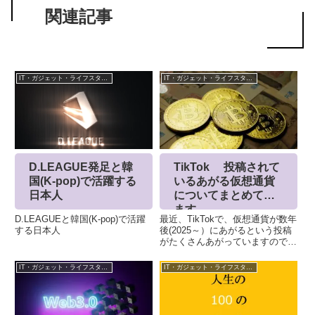
関連記事
IT・ガジェット・ライフスタイル
IT・ガジェット・ライフスタイル
D.LEAGUE発足と韓
TikTok 投稿されて
国(K-pop)で活躍する
いるあがる仮想通貨
日本人
についてまとめてい
ます
D.LEAGUEと韓国(K-pop)で活躍
最近、TikTokで、仮想通貨が数年
する日本人
後(2025～）にあがるという投稿
がたくさんあがっていますので、
ちょっと集めてみました。まだ継
続MATIC,ATOM,ETH,BTCICPが
IT・ガジェット・ライフスタイル
IT・ガジェット・ライフスタイル
すごいあがる予想日本語で説明し
てくれているAVAX,SOL,FT...