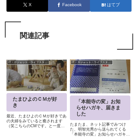
X
Facebook
はてブ
関連記事
IT・ガジェット・ライフスタイル
IT・ガジェット・ライフスタイル
たまひよのＣＭが好
「本能寺の変」お知
き
らせハガキ、届きま
した
最近、たまひよのＣＭが好きであ
の夫婦をみていると癒されます
たまたま、ネット記事でみつけ
（笑こちらのCMです。と一度は
た、明智光秀から送られてくる
見たことはあるのでは、ないでし
「本能寺の変」お知らせハガキこ
ょうか。パパ役は、 前野朋哉