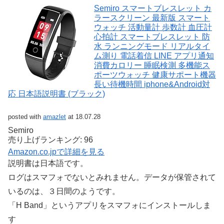
Semiro スマートブレスレット カ
ラースクリーン 最新版 スマート
ウォッチ 活動量計 歩数計 血圧計
心拍計 スマートブレスレット 防
水 ランニングモード リアルタイ
ム測り 電話着信 LINE アプリ通知
消費カロリー 睡眠検測 多機能ス
ポーツウォッチ 健康サポート機器
長い待機時間 iphone&Android対
応 日本語説明書 (ブラック)
posted with
amazlet
at 18.07.28
Semiro
売り上げランキング: 96
Amazon.co.jpで詳細を見る
説明書は日本語です。
ログはスマフォでないとみれません。データが保管されて
いるのは、３日間のようです。
「H Band」というアプリをスマフォにインストールしま
す