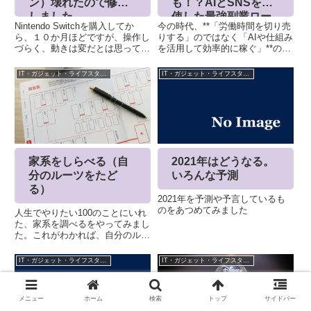
ン）壊れたので修理
も！？AIとSNSを駆
しました
使した最強副業ロー
Nintendo Switchを購入してか
今の時代、**「労働時間を切り売
ドマップ
ら、１０か月ほどですが、操作し
りする」のではなく「AIや仕組み
づらく、動きは変だとは思ってい
を活用して効率的に稼ぐ」**のが
たのですがゼノバース２を購入
成功への近道です。本記事では、
し、遊ぼうと思ったら、だましだ
SNSの情報を基に、初心者でも
IT・ガジェット・ライフスタイル
IT・ガジェット・ライフスタイル
ましやってきた操作もどうにもな
始めやすい手軽な副業から、将来
らなくなりました。ドラゴンボー
的に資産となるストック型ビジネ
ル ゼノバース2 f...
スまで、詳細に解説します...
家系をしらべる（自
2021年はどうなる。
分のルーツをたど
いろんな予測
る）
2021年を予測や予言しているも
のをあつめてみました
人生でやりたい100のことにいれ
た、家系を調べるをやってみまし
た。これがわかれば、自分のルー
ツをたどることができるかも。ち
ょっと用語とか微妙に間違ってい
IT・ガジェット・ライフスタイル
IT・ガジェット・ライフスタイル
たらすいません。市役所から戸籍
を取得する自分の本籍地の役所に
請求する必要があります。最近...
メニュー
ホーム
検索
トップ
サイドバー