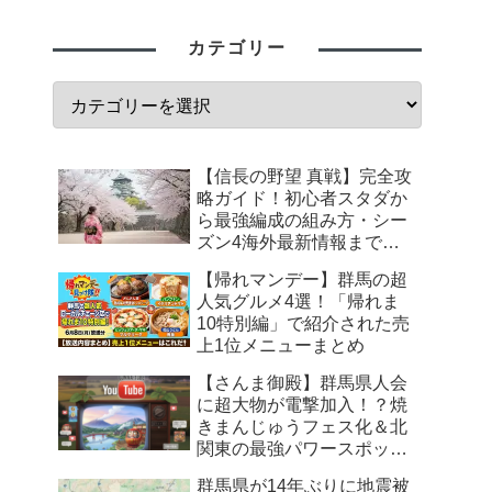
カテゴリー
【信長の野望 真戦】完全攻
略ガイド！初心者スタダか
ら最強編成の組み方・シー
ズン4海外最新情報まで徹
底解説
【帰れマンデー】群馬の超
人気グルメ4選！「帰れま
10特別編」で紹介された売
上1位メニューまとめ
【さんま御殿】群馬県人会
に超大物が電撃加入！？焼
きまんじゅうフェス化＆北
関東の最強パワースポット
まとめ
群馬県が14年ぶりに地震被