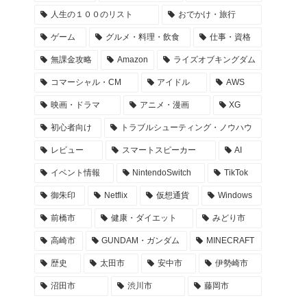
人生の１００のリスト
おでかけ・旅行
ゲーム
グルメ・料理・飲食
仕事・資格
無課金攻略
Amazon
ライズオブキングダム
コマーシャル・CM
アイドル
AWS
映画・ドラマ
アニメ・漫画
XG
初心者向け
トラブルシューティング・ノウハウ
レビュー
スマートスピーカー
AI
イベント情報
NintendoSwitch
TikTok
御朱印
Netflix
仮想通貨
Windows
前橋市
健康・ダイエット
みどり市
高崎市
GUNDAM・ガンダム
MINECRAFT
歴史
太田市
安中市
伊勢崎市
沼田市
渋川市
藤岡市