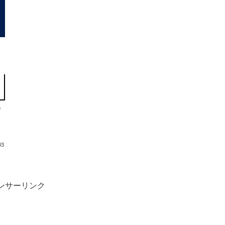
う
よ
03
ンサーリンク