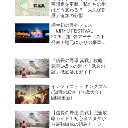
害想定を更新。私たちの街
はどう変わる？「大久保断
層」追加の影響
桐生初の野外フェス
「KIRYU FESTIVAL
2026」第1弾アーティスト
発表！地元ゆかりの豪華ユ
ニットが新川公園に集結
『信長の野望 真戦』攻略：
武芸Lv.5への道と「武名の
証」徹底活用ガイド
インフィニティ キングダム
/ 知識の殿堂（学識大会）
[継続更新]
【信長の野望 真戦】完全攻
略ガイド！初心者スタダか
ら最強編成の組み方・シー