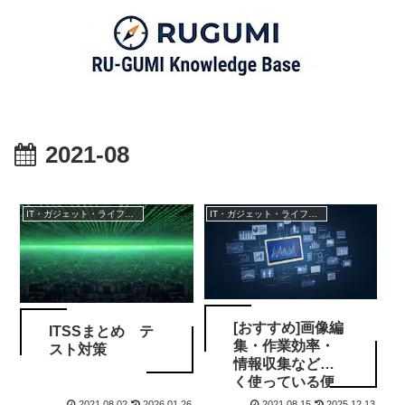
2021-08
IT・ガジェット・ライフスタイル
IT・ガジェット・ライフスタイル
[おすすめ]画像編
ITSSまとめ テ
集・作業効率・
スト対策
情報収集などよ
く使っている便
利サイトまとめ
2021.08.02
2026.01.26
2021.08.15
2025.12.13