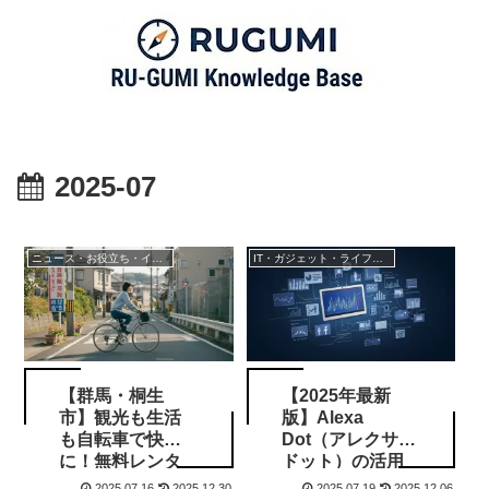
2025-07
ニュース・お役立ち・イベント情報
IT・ガジェット・ライフスタイル
【群馬・桐生
【2025年最新
市】観光も生活
版】Alexa
も自転車で快適
Dot（アレクサ・
に！無料レンタ
ドット）の活用
ル・駐輪場情報
術12選｜生活を
2025.07.16
2025.12.30
2025.07.19
2025.12.06