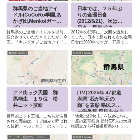
群馬県のご当地アイ
日本では、２５年ぶ
ドル(CoCoRo学園,あ
りの金環日食
かぎ団,Menkoiガール
(2012/5/21)。次は、
ズ）
日本、群馬では
群馬県のご当地アイドルを以前、
2012年の記事に、次回を追加し
紹介させていただきましたが、今
ました。日本で見られる次の金環
回、『キングオブご当地アイドル
日食は2030年ですが、群馬では
2021』というニュース記事を発
「部分日食」となります。しか
見。その中から、群馬県のご当地
し、2035年には群馬県が「皆既
群馬県 Gunma
群馬県 Gunma
アイドルを紹介群馬県を愛してい
日食」の通り道になるという、世
る人、応援しましょう！！元記事
紀の天文イベントが控えていま
はこちら7位 17年目 Co...
す。次の日食は、1. 今後の...
アド街ック天国 群
[TV] 2025年 47都道
馬桐生 １９位 松
府県“我が地元の
井ニット技研
顔”を表彰 県民スタ
ー栄誉賞 群馬を中心
世界的ニット工場。こちらが注目
「地元の顔No.1」を決める年に
に紹介
される理由は、リブ編みと呼ばれ
一度の豪華祭典!総計5万人の大規
る技術。マルチカラーのストライ
模調査から47都道府県のトップ
プは、高い難度を要します。毛糸
10を発表群馬県 まずは、番組
の張り具合を手作業で確認。糸の
で紹介された、地元の顔。下記個
ニュース・お役立ち・イベント情報
群馬県 Gunma