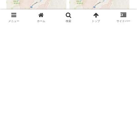
テンションを常に微調整しながら
人については別の記事で深堀して
編み上げ、優れた伸縮性を備えた
いきます！ちなみに、特設会場に
美しい逸品を生み出すのです。
は、他にも、宮下 兼史鷹（...
そ...
メニュー
ホーム
検索
トップ
サイドバー
アド街ック天国 群
アド街ック天国 群
馬桐生 ２９位 若
馬桐生 ４位 洋館
宮
巡り
私はまだ行ったことがないのです
明治から大正にかけて、桐生には
が、今度行ってみようと思いま
当時としては最先端の洋館が次々
す。のこぎり屋根の工場を改装し
と建てられました。そんな当時の
た食事処。縫製工場だった建物は
面影を辿るのもまた魅力。中でも
三角にのびた天井から優しい光が
明治11(1878)年に設立の｢桐生明
差し込み、往時の面影を醸しま
治館｣は、桐生でも最古の洋館で
スポンサーリンク
す。｢おまかせゆばランチ｣は、
す。アド街ック天国2011年8月27
くしくも織物のように木綿や絹の
日(土)放送
名が...