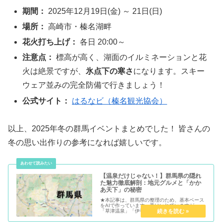
期間：
2025年12月19日(金) ～ 21日(日)
場所：
高崎市・榛名湖畔
花火打ち上げ：
各日 20:00～
注意点：
標高が高く、湖面のイルミネーションと花
火は絶景ですが、
氷点下の寒さ
になります。スキー
ウェア並みの完全防備で行きましょう！
公式サイト：
はるなビ（榛名観光協会）
以上、2025年冬の群馬イベントまとめでした！ 皆さんの
冬の思い出作りの参考になれば嬉しいです。
【温泉だけじゃない！】群馬県の隠れ
た魅力徹底解剖：地元グルメと「かか
あ天下」の秘密
★本記事は、群馬県の整理のため、基本ベース
をAIで作っています。手はいれていますが。
「草津温泉」「伊香保温泉」「グンマー
（？）」。群馬県と聞いて思い浮かべるイメー
ジは人それぞれかもしれません。しかし、群馬