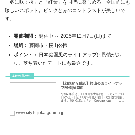
「冬に咲く桜」と「紅葉」を同時に楽しめる、全国的にも
珍しいスポット。ピンクと赤のコントラストが美しいで
す。
開催期間：
開催中 ～ 2025年12月7日(日)まで
場所：
藤岡市・桜山公園
ポイント：
日本庭園風のライトアップは風情があ
り、落ち着いたデートにも最適です。
【幻想的な眺め】桜山公園ライトアッ
プ開催|藤岡市
令和7年度は、11月1日(土曜日)～12月7日(日曜
日)の土・日と11月24日(月曜日・祝日)に開催し
ます。思い出絵ハガキ「Cocone letter」（ココ
ネレター）も販売しています。大事な人へ、こ
の機会に心のこもった絵ハガキをプレゼント...
www.city.fujioka.gunma.jp