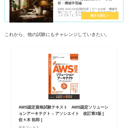
AWS SAA-C03試験対策｜アーキテクチャにつ
いて、まとめています。自分のアウトプットで
す！1. ネットワーク（VPC, セキュリティグル
ープ, NACL）VPC (Virtual Private Cloud)概要:
AWSクラウド内に...
AWS SAA-C03試験対策｜データ分
析・機械学習編
AWS SAA-C03試験対策｜データ分析・機械学
習について、まとめています。自分のアウトプ
ットです！1. データの収集とストリーミングデ
ータ分析の第一歩は、データを集めることで
す。Amazon Kinesis: リアルタイムで大量に発
生す...
これから、他の試験にもチャレンジしていきたい。