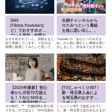
関連記事
IT・ガジェット・ライフスタイル
IT・ガジェット・ライフスタイル
Windows10を軽快に
めざましのお天気お
動かすためにいろい
姉さんは、ご当地ア
ろやってみた 追記
イドルだった！！
マインクラフトで遊ぶために、す
めざましテレビで、お天気キャス
こしでも軽くできればと思い、
ターをされているお姉さん。阿部
Windows10でいろいろとやって
華也子さんがアイドルグループに
みました。購入してからは、ほと
所属していたの、みなさんご存じ
んど何も触らず、使っていまし
でした？え？いまさらというかた
IT・ガジェット・ライフスタイル
IT・ガジェット・ライフスタイル
た。簡単に実行できる内容だけ記
もいるかと思いますが、ちなみ
載しております。不要アプリの削
に、阿部華也子さんを知らない人