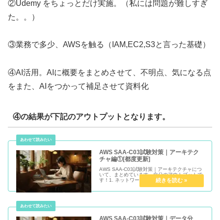
実際にやったこと
①AWSの試験対策講座 受講
②Udemy をちょっとだけ実施。（私には問題が難しすぎ
た。。）
③業務で多少、AWSを触る（IAM,EC2,S3と言った基礎）
④AI活用。AIに概要をまとめさせて、不明点、気になる点
をまた、AIをつかって補足させて資料化
④の結果が下記のアウトプットとなります。
AWS SAA-C03試験対策｜アーキテク
チャ編①[都度更新]