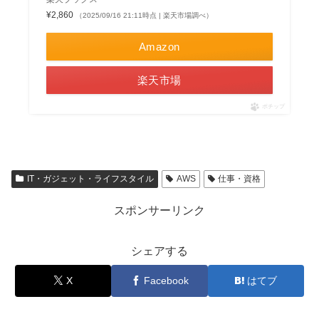
AWS認定資格試験テキスト AWS認定ソリューシ
ョンアーキテクト – アソシエイト 改訂第3版 [
佐々木 拓郎 ]
楽天ブックス
¥2,860
（2025/09/16 21:11時点 | 楽天市場調べ）
Amazon
楽天市場
ポチップ
IT・ガジェット・ライフスタイル
AWS
仕事・資格
スポンサーリンク