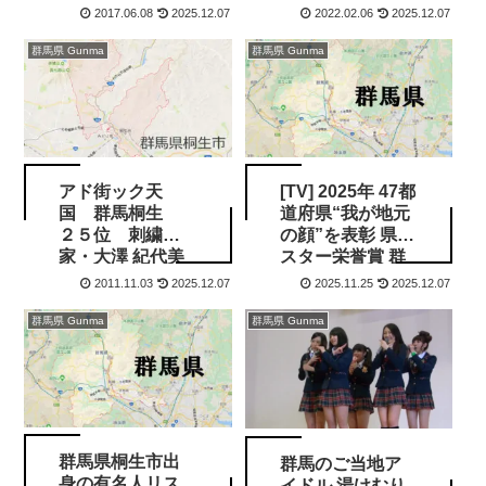
2017.06.08
2025.12.07
2022.02.06
2025.12.07
群馬県 Gunma
群馬県 Gunma
アド街ック天
[TV] 2025年 47都
国 群馬桐生
道府県“我が地元
２５位 刺繍作
の顔”を表彰 県民
家・大澤 紀代美
スター栄誉賞 群
馬を中心に紹介
2011.11.03
2025.12.07
2025.11.25
2025.12.07
群馬県 Gunma
群馬県 Gunma
群馬県桐生市出
群馬のご当地ア
身の有名人リス
イドル 湯けむり