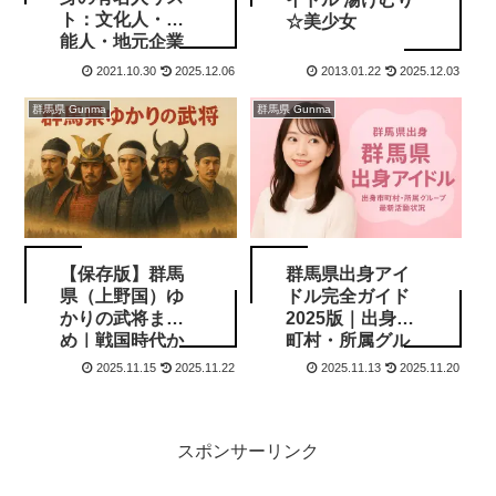
ト：文化人・芸
☆美少女
能人・地元企業
まとめ
2021.10.30
2025.12.06
2013.01.22
2025.12.03
群馬県 Gunma
群馬県 Gunma
【保存版】群馬
群馬県出身アイ
県（上野国）ゆ
ドル完全ガイド
かりの武将まと
2025版｜出身市
め｜戦国時代か
町村・所属グル
ら南北朝までを
ープ・最新活動
2025.11.15
2025.11.22
2025.11.13
2025.11.20
徹底解説
状況
スポンサーリンク