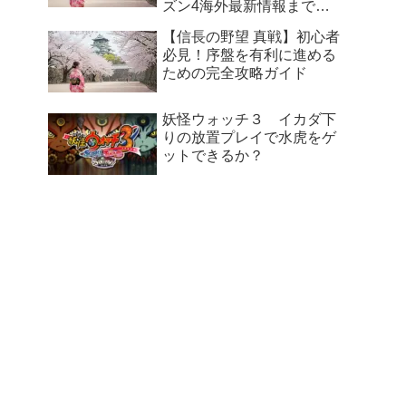
ニットが新川公園に集結
『信長の野望 真戦』攻略：
武芸Lv.5への道と「武名の
証」徹底活用ガイド
インフィニティ キングダム
/ 知識の殿堂（学識大会）
[継続更新]
【信長の野望 真戦】完全攻
略ガイド！初心者スタダか
ら最強編成の組み方・シー
ズン4海外最新情報まで徹
底解説
【信長の野望 真戦】初心者
必見！序盤を有利に進める
ための完全攻略ガイド
妖怪ウォッチ３ イカダ下
りの放置プレイで水虎をゲ