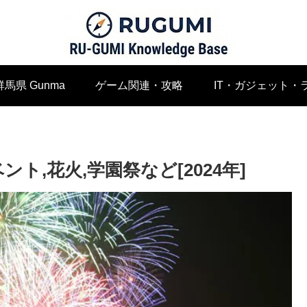
群馬県 Gunma
ゲーム関連・攻略
IT・ガジェット・
ト,花火,学園祭など[2024年]