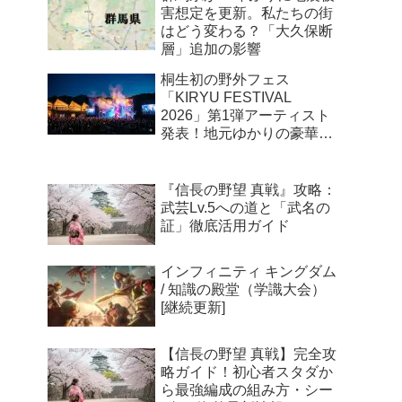
略ガイド！初心者スタダか
ら最強編成の組み方・シー
ズン4海外最新情報まで徹
底解説
【帰れマンデー】群馬の超
人気グルメ4選！「帰れま
10特別編」で紹介された売
上1位メニューまとめ
【さんま御殿】群馬県人会
に超大物が電撃加入！？焼
きまんじゅうフェス化＆北
関東の最強パワースポット
まとめ
群馬県が14年ぶりに地震被
害想定を更新。私たちの街
はどう変わる？「大久保断
層」追加の影響
桐生初の野外フェス
「KIRYU FESTIVAL
2026」第1弾アーティスト
発表！地元ゆかりの豪華ユ