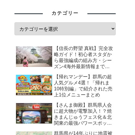
初心者向け
トラブルシューティング・ノウハウ
レビュー
スマートスピーカー
AI
イベント情報
NintendoSwitch
TikTok
御朱印
Netflix
仮想通貨
Windows
前橋市
健康・ダイエット
みどり市
高崎市
GUNDAM・ガンダム
MINECRAFT
歴史
太田市
安中市
伊勢崎市
沼田市
渋川市
藤岡市
カテゴリー
【信長の野望 真戦】完全攻