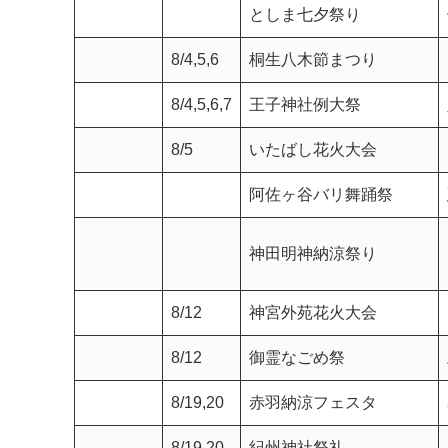
7/29,30
納涼盆踊り
7/29,30
たたら祭り
としま七夕祭り
8/4,5,6
桐生八木節まつり
8/4,5,6,7
王子神社例大祭
8/5
いたばし花火大会
阿佐ヶ谷バリ舞踊祭
神田明神納涼祭り
8/12
神宮外苑花火大会