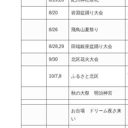
8/12
御霊なごめ祭
8/19,20
赤羽納涼フェスタ
8/19,20
紀州神社祭礼
8/20
岩淵盆踊り大会
8/26
飛鳥山夏祭り
8/28,29
田端銀座盆踊り大会
9/30
北区花火大会
10/7,8
ふるさと北区
秋の大祭 明治神宮