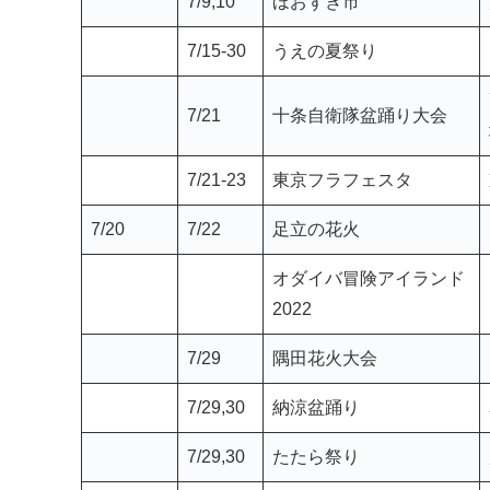
5/19
5月中旬
かっぱまつり
6/30,7/1
お冨士さん
7/9,10
ほおずき市
7/15-30
うえの夏祭り
7/21
十条自衛隊盆踊り大会
7/21-23
東京フラフェスタ
7/20
7/22
足立の花火
オダイバ冒険アイランド
2022
7/29
隅田花火大会