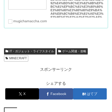
http://mugichamaccha.com/2017/11/2
7/%E5%8D%8A%E8%87%AA%E5%
8B%95%E7%84%BC%E8%82%89%
E8%A3%85%E7%BD%AE%E3%82%
92%E4%BD%9C%E3%82%8B%EF%
BC%81%EF%BC%81%E3%80%80%
E3%80%80%E3%80%80%E9%BA%
A6%E8%8C%B6%E3%81%AE%E3%
83%9E%E3%82%A4%E3%82%AF%
E3%83%A9/
mugichamaccha.com
IT・ガジェット・ライフスタイル
ゲーム関連・攻略
MINECRAFT
スポンサーリンク