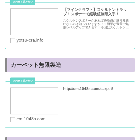
スケルトントラップ
【マインクラフト】スケルトントラッ
プ！スポナーで経験値無限入手！
スケルトンスポナーがあれば経験値が取り放題
になるのは知っていますか！？簡単な装置で無
限レベルアップできます！今回はスケルトンス
ポナーを使ったトラップの作り方を画像付きで
ご紹介します！
yotsu-cra.info
カーペット無限製造
http://cm.1048s.com/carpet/