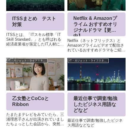
関連記事
ゲーム関連・攻略
IT・ガジェット・ライフスタイル
[初心者向け] Viking
iftttを使ってライフロ
Rise 無課金 一か月で
グ evernoteにため
どこまでいけるか
ていく
たまたま見つけた Viking Rise
(2012/10/07)evernote を使いはじ
（ヴァイキングライズ）のイベン
めて、７ヶ月。プレミアムで毎月
トにあわせて開始しました。いつ
１GBまで保管できるのですが、
も通り、無課金を貫き通して、ど
毎月使い切れずくやしい思いをし
こまでいけるか。初心者向けのノ
ています。また、最近、
IT・ガジェット・ライフスタイル
IT・ガジェット・ライフスタイル
ウハウなどもライキン (Rise of
InstagramとFoursquareにはまっ
kingdom) にやはり似ています
ている事もあり、どうせなら、...
ね...