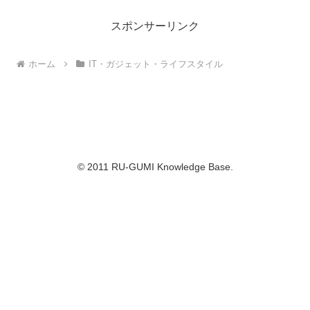
Netflix & Amazonプ
ITSSまとめ テスト
ライム おすすめオリ
対策
ジナルドラマ【更新
ITSSとは、「ITスキル標準「IT
中】
Skill Standard」」とも呼ばれる
Netflix（ネットフリックス）と
経済産業省が策定したIT人材に対
Amazonプライムビデオで配信さ
するスキル体系 のことです。選
れているおすすめドラマをご紹
択する職種によって、問題内容は
介。最新の人気作品から話題の作
変わるのですが、だいたい100問
品まで、随時更新してまとめてい
IT・ガジェット・ライフスタイル
IT・ガジェット・ライフスタイル
ぐらいオンラインで回答します。
ます。特に面白い作品は、さらに
その...
詳しい特集記事でご紹介予定で
す。一覧宇宙の仕事Ama...
乙女塾とCoCoと
最近仕事で調査/勉強
Ribbon
したビジネス用語な
どなど
たまたまテレビをみていたら、三
浦理恵子さんが出演されていまし
最近仕事で調査/勉強したビジネ
たちょっとした会話から、突然、
ス用語などなど