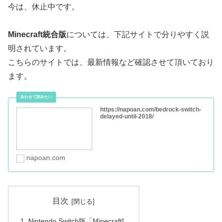
みなさん、ご存知かと思いますが、
Minecraft統合版
とい
うのがでて、それに
スイッチ版が変わるとWin10あるいは、PE版からもいっ
しょにできるという事がわかり、
今は、休止中です。
Minecraft統合版
については、下記サイトで分りやすく説
明されています。
こちらのサイトでは、最新情報など確認させて頂いており
ます。
https://napoan.com/bedrock-switch-
delayed-until-2018/
napoan.com