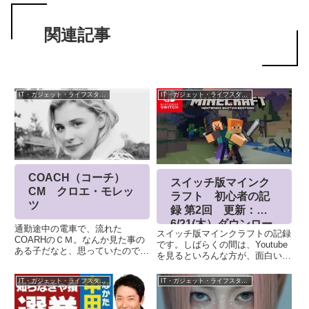
関連記事
IT・ガジェット・ライフスタイル
IT・ガジェット・ライフスタイル
COACH（コーチ）
スイッチ版マインク
CM クロエ・モレッ
ラフト 初心者の記
ツ
録 第2回 更新：
6/21(木）ダウンロー
通勤途中の電車で、流れた
スイッチ版マインクラフトの記録
ド版/パッケージ版販
COARHのＣＭ。なんか見た事の
です。しばらくの間は、Youtube
売!!
ある子だなと、思っていたのです
を見るといろんな方が、面白い動
が。。。思い出しました。ちなみ
画をあげられているのでそれを拝
にＣＭは、これ(公式ではなさそ
見しながら、いろいろなものを作
IT・ガジェット・ライフスタイル
IT・ガジェット・ライフスタイル
うなので、消えたらすいませ
っていましたが、みなさん、ご存
ん。）そうだ、映画「Kick-
知かと思いますが、Minecraft統
Ass」にでていた子だと知らない