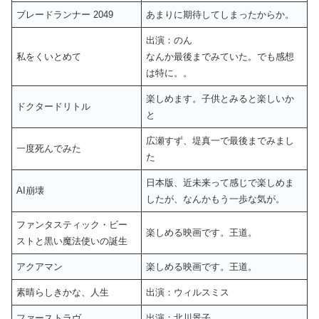
ブレードランナー 2049
あまりに期待してしまったからか。
出演：のん
私をくいとめて
なんか最後までみていた。でも感想
は特に。。
楽しめます。子供とみると楽しいか
ドクタードリトル
と
広瀬すず、堤真一で最後までみまし
一度死んでみた
た
日本版、近未来って感じで楽しめま
AI崩壊
したが、なんかもう一歩な気が。
ファンタスティック・ビー
楽しめる映画です。王道。
ストと黒い魔法使いの誕生
アクアマン
楽しめる映画です。王道。
素晴らしきかな、人生
出演：ウィルスミス
ファーストラヴ
出演：北川景子