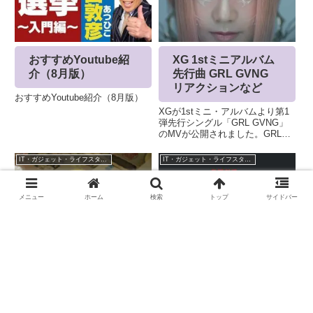
合版というのがで...
人のた...
XG 1stミニアルバム
おすすめYoutube紹
先行曲 GRL GVNG
介（8月版）
リアクションなど
おすすめYoutube紹介（8月版）
XGが1stミニ・アルバムより第1
弾先行シングル「GRL GVNG」
のMVが公開されました。GRL
GVNGさっそく、海外のかたのリ
アクションなどももろもろ
IT・ガジェット・ライフスタイル
IT・ガジェット・ライフスタイル
Youtubeランキング急上昇ランキ
ングも上位に。XGオフィシャル
サイトも、もうすぐ...
メニュー
ホーム
検索
トップ
サイドバー
TikTok 投稿されて
VIVANT 最終回後
いるあがる仮想通貨
考察色々
についてまとめてい
堺雅人さん主演のＴＢＳドラマ
ます
「ＶＩＶＡＮＴ」最終回が放送さ
最近、TikTokで、仮想通貨が数年
れました。私もかなり楽しみにし
後(2025～）にあがるという投稿