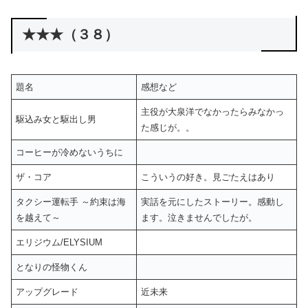
★★★（３８）
題名
感想など
主役が大泉洋でなかったらみなかっ
駆込み女と駆出し男
た感じが。。
コーヒーが冷めないうちに
ザ・コア
こういうの好き。見ごたえはあり
タクシー運転手 ～約束は海
実話を元にしたストーリー。感動し
を越えて～
ます。泣きませんでしたが。
エリジウム/ELYSIUM
となりの怪物くん
アップグレード
近未来