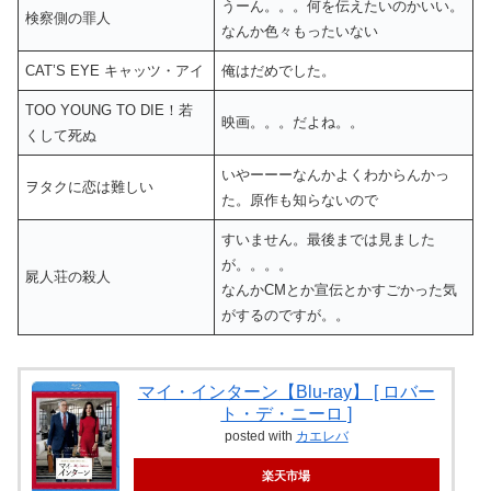
うーん。。。何を伝えたいのかいい。
検察側の罪人
なんか色々もったいない
CAT’S EYE キャッツ・アイ
俺はだめでした。
TOO YOUNG TO DIE！若
映画。。。だよね。。
くして死ぬ
いやーーーなんかよくわからんかっ
ヲタクに恋は難しい
た。原作も知らないので
すいません。最後までは見ました
が。。。。
屍人荘の殺人
なんかCMとか宣伝とかすごかった気
がするのですが。。
マイ・インターン【Blu-ray】 [ ロバー
ト・デ・ニーロ ]
posted with
カエレバ
楽天市場