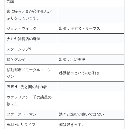
の謎
家に帰ると妻が必ず死んだ
ふりをしています。
ジョン・ウィック
出演：キアヌ・リーブス
ナミヤ雑貨店の奇蹟
スターシップ9
賭ケグルイ
出演：浜辺美波
移動都市／モータル・エン
移動都市というのが好き
ジン
PUSH 光と闇の能力者
ヴァレリアン 千の惑星の
救世主
ファースト・マン
淡々と進むが嫌いではない
ReLIFE リライフ
俺は好きっす。