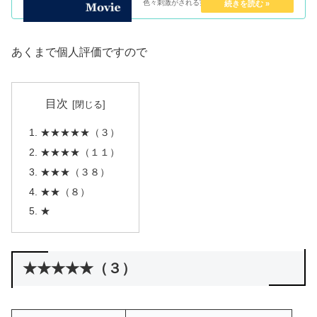
色々刺激がされる実は、amazonプライム会員
でありながら、あまりビデオがみれていません
でしたこれはもったいないと思い、最近見始め
ました。備忘録的につけてま...
あくまで個人評価ですので
目次
★★★★★（３）
★★★★（１１）
★★★（３８）
★★（８）
★
★★★★★（３）