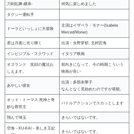
刀剣乱舞-継承-
何気に楽しめました
タクシー運転手
主演はイザベラ・モナー(Isabela
ドーラといっしょに大冒険
Merced/Moner)
君は月夜に光り輝く
出演：永野芽郁, 北村匠海
インビ​ジブル・スクワッド
イタリア映画
オズランド 笑顔の魔法お
前向きになって、今の時期こういう
しえます。
映画が良い
出演：多部未華子
あやしい彼女
なんとなく見始めたのですが堪能。
オッド・トーマス 死神と奇
バトルアクションでスカッとします
妙な救世主
翔んで埼玉
きらいではないです。
空海－KU-KAI－美しき王妃
きらいではないです。