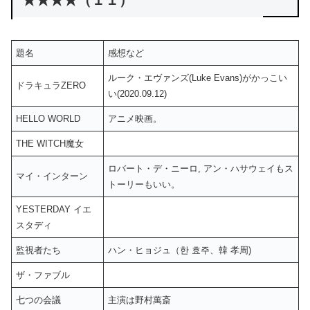
★★★★（１１）
題名
感想など
ルーク・エヴァンズ(Luke Evans)がかっこい
ドラキュラZERO
い(2020.09.12)
HELLO WORLD
アニメ映画。
THE WITCH魔女
ロバート・デ・ニーロ, アン・ハサウェイもス
マイ・インターン
トーリーもいい。
YESTERDAY イエ
スタディ
監視者たち
ハン・ヒョジュ（한 효주、韓 孝周)
ザ・ファブル
七つの会議
主演は野村萬斎