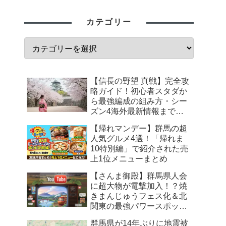
カテゴリー
【信長の野望 真戦】完全攻
略ガイド！初心者スタダか
ら最強編成の組み方・シー
ズン4海外最新情報まで徹
底解説
【帰れマンデー】群馬の超
人気グルメ4選！「帰れま
10特別編」で紹介された売
上1位メニューまとめ
【さんま御殿】群馬県人会
に超大物が電撃加入！？焼
きまんじゅうフェス化＆北
関東の最強パワースポット
まとめ
群馬県が14年ぶりに地震被