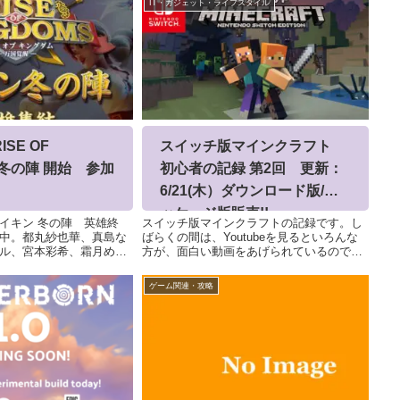
IT・ガジェット・ライフスタイル
ISE OF
スイッチ版マインクラフト
M 冬の陣 開始 参加
初心者の記録 第2回 更新：
6/21(木）ダウンロード版/パ
ッケージ版販売!!
イキン 冬の陣 英雄終
スイッチ版マインクラフトの記録です。し
中。都丸紗也華、真島な
ばらくの間は、Youtubeを見るといろんな
ル、宮本彩希、霜月め
方が、面白い動画をあげられているのでそ
が、2/5〜2/26の3週間
れを拝見しながら、いろいろなものを作っ
に毎日プレイをし、同盟
ていましたが、みなさん、ご存知かと思い
ゲーム関連・攻略
ます！
ますが、Minecraft統合版というのがで...