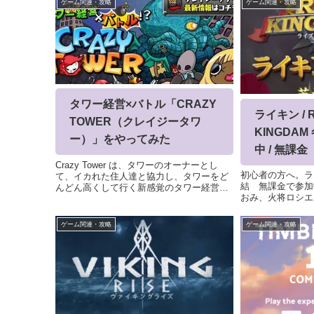
ゲーム関連・攻略
ゲーム関連・攻略
タワー経営×バトル「CRAZY
ライキン / R
TOWER（クレイジータワ
KINGDA
ー）」をやってみた
中 / 無課金
Crazy Tower は、タワーのオーナーとし
初心者の方へ。ラ
て、イカれた住人達と協力し、タワーをど
結 無課金で参加
んどん高くして行く新感覚のタワー経営ゲ
おみ、火将ロシエ
ームです。(2013.07.01)更新(2013.05.03)更
あ、篠崎こころの6名
新フロア結局、下記でフロアを作成しまし
の間、皆さんと共
た。02-13...
ゲーム関連・攻略
ゲーム関連・攻略
を築き上げていき