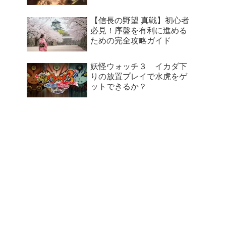
【信長の野望 真戦】初心者
必見！序盤を有利に進める
ための完全攻略ガイド
妖怪ウォッチ３ イカダ下
りの放置プレイで水虎をゲ
ットできるか？