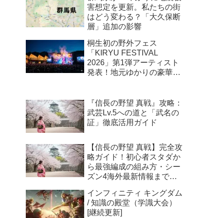
害想定を更新。私たちの街
はどう変わる？「大久保断
層」追加の影響
桐生初の野外フェス
「KIRYU FESTIVAL
2026」第1弾アーティスト
発表！地元ゆかりの豪華ユ
ニットが新川公園に集結
『信長の野望 真戦』攻略：
武芸Lv.5への道と「武名の
証」徹底活用ガイド
【信長の野望 真戦】完全攻
略ガイド！初心者スタダか
ら最強編成の組み方・シー
ズン4海外最新情報まで徹
底解説
インフィニティ キングダム
/ 知識の殿堂（学識大会）
[継続更新]