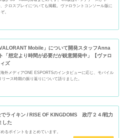
出るのか、クロスプレイについても掲載。ヴァロラントコンソール版に
うぞ。
VALORANT Mobile」について開発スタッフAnna
メント「想定より時間が必要だが鋭意開発中」【ヴァロ
ウィズ
18日、海外メディアONE ESPORTSのインタビューに応じ、モバイル
NTリリース時期の振り返りについて語りました。
イキン / RISE OF KINGDOMS 政庁２４/戦力
ました
すめるポイントをまとめています。