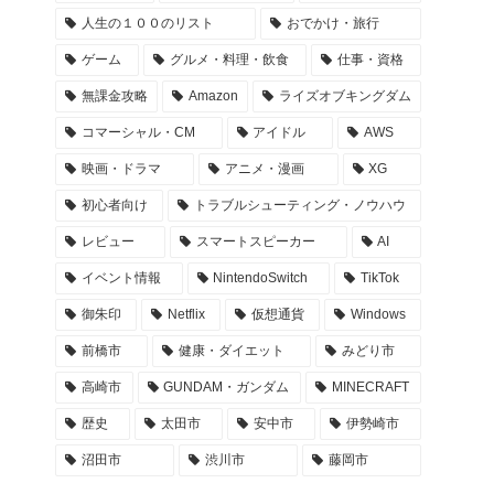
人生の１００のリスト
おでかけ・旅行
ゲーム
グルメ・料理・飲食
仕事・資格
無課金攻略
Amazon
ライズオブキングダム
コマーシャル・CM
アイドル
AWS
映画・ドラマ
アニメ・漫画
XG
初心者向け
トラブルシューティング・ノウハウ
レビュー
スマートスピーカー
AI
イベント情報
NintendoSwitch
TikTok
御朱印
Netflix
仮想通貨
Windows
前橋市
健康・ダイエット
みどり市
高崎市
GUNDAM・ガンダム
MINECRAFT
歴史
太田市
安中市
伊勢崎市
沼田市
渋川市
藤岡市