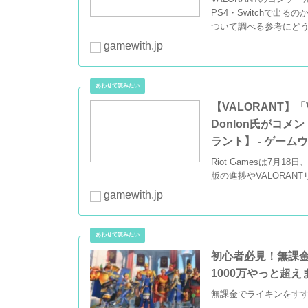
PS4・Switchで
ついて調べる参考にど
gamewith.jp
【VALORANT】「
Donlon氏がコ
ラント】 - ゲーム
Riot Gamesは7月
版の進捗やVALORA
gamewith.jp
初心者必見！無課金でラ
1000万やっと超え
無課金でライキンをす