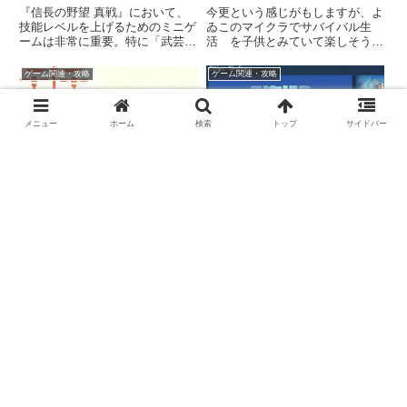
『信長の野望 真戦』において、
今更という感じがもしますが、よ
技能レベルを上げるためのミニゲ
ゐこのマイクラでサバイバル生
ームは非常に重要。特に「武芸」
活 を子供とみていて楽しそうに
は、高レアリティの装備作成や予
やっている、よゐこを見ていた
備兵の獲得など、ゲームを有利に
ら、子供とどうしてもやりたくな
ゲーム関連・攻略
ゲーム関連・攻略
進めるための機能解放に直結。こ
ってしまい、スイッチ版のマイン
の記事では、多くのプレイヤーが
クラフトを購入してしまいまし
躓く武芸の攻略法と、最も貴重
た。初日とりあえずやってみま
メニュー
ホーム
検索
トップ
サイドバー
な...
す。ゲー...
FINAL FANTASY
[初心者向け]Cities
BRIGADE(武器)
Skylines 知っておき
たいこと
特殊進化について纏めました。正
直自分のためなので、みなさんに
「Cities Skylines」初心者である
は役に立たないかも。/* テーブル
私が、色々悩んだこと等、知って
全体 */table.table-01 { width:
おきたいことをまとめています。
100%; border: 1px #888888 solid;
border-coll...
スポンサーリンク