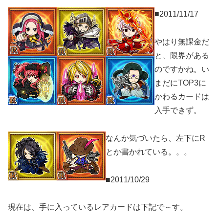
■2011/11/17
やはり無課金だ
と、限界がある
のですかね。い
まだにTOP3に
かわるカードは
入手できず。
なんか気づいたら、左下にR
とか書かれている。。。
■2011/10/29
現在は、手に入っているレアカードは下記で～す。