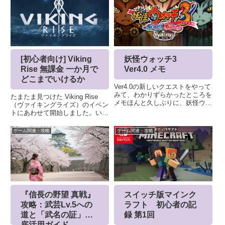
[初心者向け] Viking
妖怪ウォッチ3
Rise 無課金 一か月で
Ver4.0 メモ
どこまでいけるか
Ver4.0の新しいクエストをやって
みて、わかりずらかったところを
たまたま見つけた Viking Rise
メモほんと久しぶりに、妖怪ウォ
（ヴァイキングライズ）のイベン
ッチ３で遊びました。まだ、更新
トにあわせて開始しました。いつ
版はでるのでしょうか。。「妖怪
も通り、無課金を貫き通して、ど
ウォッチバスターズ2 秘宝伝説バ
こまでいけるか。初心者向けのノ
ゲーム関連・攻略
ゲーム関連・攻略
ンバラヤー」にシフトでしょう
ウハウなどもライキン (Rise of
か。。。妖怪ウォッチバス...
kingdom) にやはり似ています
ね...
『信長の野望 真戦』
スイッチ版マインク
攻略：武芸Lv.5への
ラフト 初心者の記
道と「武名の証」徹
録 第1回
底活用ガイド