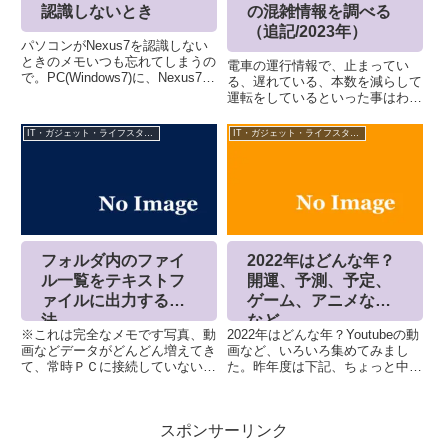
認識しないとき
の混雑情報を調べる
（追記/2023年）
パソコンがNexus7を認識しない
ときのメモいつも忘れてしまうの
電車の運行情報で、止まってい
で。PC(Windows7)に、Nexus7を
る、遅れている、本数を減らして
つないでも認識しないときがあり
運転をしているといった事はわか
ます。そのときは、「設定」
りますが、実際に電車の中はどう
→「ストレージ」右上のボタンを
なっているのか気になったりしま
IT・ガジェット・ライフスタイル
IT・ガジェット・ライフスタイル
押し「USBでパソコンに接続」
せんか？あるいは、台風や雪がふ
というクリック...
るとかの影響で、駅、電車内はど
うなっているのか？そんなときに
便利なサイトを集めてみました。
フォルダ内のファイ
2022年はどんな年？
ル一覧をテキストフ
開運、予測、予定、
ァイルに出力する方
ゲーム、アニメなど
法
など
※これは完全なメモです写真、動
2022年はどんな年？Youtubeの動
画などデータがどんどん増えてき
画など、いろいろ集めてみまし
て、常時ＰＣに接続していない、
た。昨年度は下記、ちょっと中途
古い外付けディスクとかありませ
半端は記事ですが、2021年2021
んか？中身に何が入っているかも
年はどうなる。いろんな予測 |
忘れていて、接続すればいいので
never too late (ru-gumi.com)2022
スポンサーリンク
すが、USBで接続する機器も増
年のイベン...
えて、ポートもうまっていたり