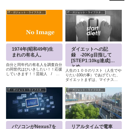
IT・ガジェット・ライフスタイル
IT・ガジェット・ライフスタイル
1974年(昭和49年)生
ダイエットへの記
まれの有名人。
録 -20Kg目指して
[STEP1:10kg達成]ま
自分と同年代の有名人を調査自分
とめ
の同世代はひいきしたい！！応援
人生の１００のリスト（人生でや
していきます！！芸能人 / タ
りたい100の事）であげていた、
レント原 千晶 1974年4月27日富
ダイエットまずは、マイナス
澤 たけし（サンドウィッチマ
10kg 達成しました。STEP２に
ン） 1974年4月30日有吉 弘行
向けて、あらためて、STEP１の
IT・ガジェット・ライフスタイル
IT・ガジェット・ライフスタイル
1974年5月31日後藤 輝基(フット
整理と、STEP２にむけて情報を
ボールア...
まとめています。はじめにいろい
ろ、病気になると言われ...
パソコンがNexus7を
リアルタイムで電車