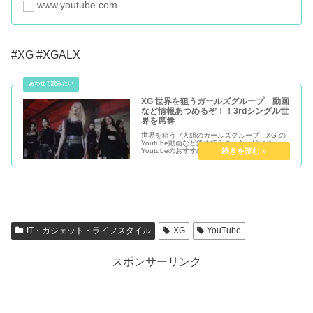
www.youtube.com
#XG #XGALX
XG 世界を狙うガールズグループ 動画
など情報あつめるぞ！！3rdシングル世
界を席巻
世界を狙う 7人組のガールズグループ XG の
Youtube動画など集めてみました。はじめ、
Youtubeのおすすめを見た時は、新しい韓国グ
ループかと思いきやメンバー全員が日本人との
こと『XG』とは、「Xtraordinary Girls...
IT・ガジェット・ライフスタイル
XG
YouTube
スポンサーリンク