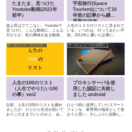
たまたま、見つけた
宇宙旅行(Space
Youtube動画(2021年
Tourism)について10
前半）
年前の記事から継続
更新2025年
急上昇はでてこない、Youtubeで
人生の１００のリストに含まれて
見つけた、こんな動画に、こんな
いる、いつかは、行ってみたい宇
方がとか、私の興味がある動画を
宙。2011年に書いた記事に、現
月に一度、まとめてのせています
在の状況を追記してみました。
鈴木光、山田孝之、大塚愛、松井
2025年 商業宇宙旅行の本格化
IT・ガジェット・ライフスタイル
IT・ガジェット・ライフスタイル
玲奈、秦瑞穂 , 小松美咲
と多様化商業宇宙旅行は現在、単
に「宇宙へ行く」というだけでな
く、「どのくらいの高さまで、...
人生の100のリスト
プロキシサーバを使
（人生でやりたい100
用した認証に失敗し
の事）ver2
ました android
以前、人生の100のリストを纏め
ひとつ前に使用していたスマート
ましたが、だらだら生活が続いて
フォンを、家専用の端末として使
おりこのままでいいのかと、あら
おうと思い、久しぶりに起動した
ためて纏めなおしました。今回
ら、Wi-Fiにはつながるのです
は、きちんと進捗も整理してやっ
が、アプリインストールしようと
ていきたい。以前のリストはこち
して、Playストアを起動したら接