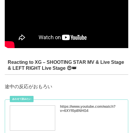
Reacting to XG – SHOOTING STAR MV & Live Stage
& LEFT RIGHT Live Stage 😍👑
途中の反応がおもろい
https://www.youtube.com/watch?
v=6XYf0p8NHG4