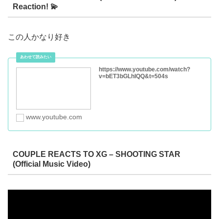
Reaction! 💫
この人かなり好き
https://www.youtube.com/watch?
v=bET3bGLhIQQ&t=504s
www.youtube.com
COUPLE REACTS TO XG – SHOOTING STAR
(Official Music Video)