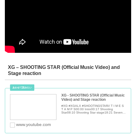
XG – SHOOTING STAR (Official Music Video) and
Stage reaction
XG - SHOOTING STAR (Official Music
Video) and Stage reaction
#XG #XGALX #SHOOTINGSTAR// T I M E S
T A M P S00:00 Intro00:17 Shooting
Star08:10 Shooting Star stage18:21 Seven
Forever...
www.youtube.com