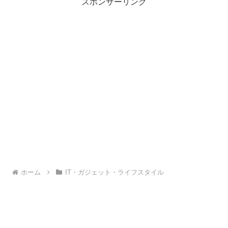
スポンサーリンク
ら人生の100のリスト(まえの記
続できず。。。。ブラウザを起動
事）人生の指針いつも心にとめ...
してみると、「プロキシサ...
ホーム
IT・ガジェット・ライフスタイル