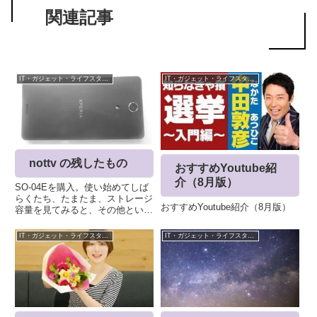
関連記事
IT・ガジェット・ライフスタイル
IT・ガジェット・ライフスタイル
nottv の残したもの
おすすめYoutube紹
介（8月版）
SO-04Eを購入。使い始めてしば
らくたち、たまたま、ストレージ
おすすめYoutube紹介（8月版）
容量を見てみると、その他という
のが、7.28GB食っているの発
見。まあ、SO-02Cの時代と比べ
IT・ガジェット・ライフスタイル
IT・ガジェット・ライフスタイル
てたら.....でも気になるこれはな
んだ？？見てみると、Private と
いうフ...