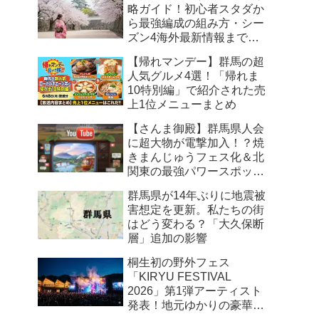
略ガイド！初心者スタダか
ら最強編成の組み方・シー
ズン4海外最新情報まで徹
底解説
【帰れマンデー】群馬の超
人気グルメ4選！「帰れま
10特別編」で紹介された売
上1位メニューまとめ
【さんま御殿】群馬県人会
に超大物が電撃加入！？焼
きまんじゅうフェス化＆北
関東の最強パワースポット
まとめ
群馬県が14年ぶりに地震被
害想定を更新。私たちの街
はどう変わる？「大久保断
層」追加の影響
桐生初の野外フェス
「KIRYU FESTIVAL
2026」第1弾アーティスト
発表！地元ゆかりの豪華ユ