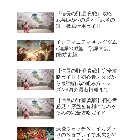
ニットが新川公園に集結
『信長の野望 真戦』攻略：
武芸Lv.5への道と「武名の
証」徹底活用ガイド
インフィニティ キングダム
/ 知識の殿堂（学識大会）
[継続更新]
【信長の野望 真戦】完全攻
略ガイド！初心者スタダか
ら最強編成の組み方・シー
ズン4海外最新情報まで徹
底解説
【信長の野望 真戦】初心者
必見！序盤を有利に進める
ための完全攻略ガイド
妖怪ウォッチ３ イカダ下
りの放置プレイで水虎をゲ