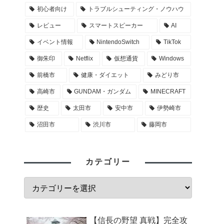
初心者向け
トラブルシューティング・ノウハウ
レビュー
スマートスピーカー
AI
イベント情報
NintendoSwitch
TikTok
御朱印
Netflix
仮想通貨
Windows
前橋市
健康・ダイエット
みどり市
高崎市
GUNDAM・ガンダム
MINECRAFT
歴史
太田市
安中市
伊勢崎市
沼田市
渋川市
藤岡市
カテゴリー
【信長の野望 真戦】完全攻