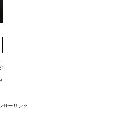
て
が
05
ンサーリンク