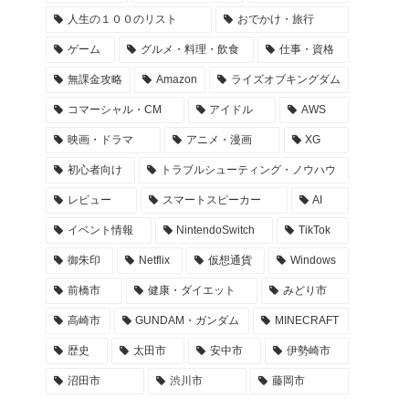
人生の１００のリスト
おでかけ・旅行
ゲーム
グルメ・料理・飲食
仕事・資格
無課金攻略
Amazon
ライズオブキングダム
コマーシャル・CM
アイドル
AWS
映画・ドラマ
アニメ・漫画
XG
初心者向け
トラブルシューティング・ノウハウ
レビュー
スマートスピーカー
AI
イベント情報
NintendoSwitch
TikTok
御朱印
Netflix
仮想通貨
Windows
前橋市
健康・ダイエット
みどり市
高崎市
GUNDAM・ガンダム
MINECRAFT
歴史
太田市
安中市
伊勢崎市
沼田市
渋川市
藤岡市