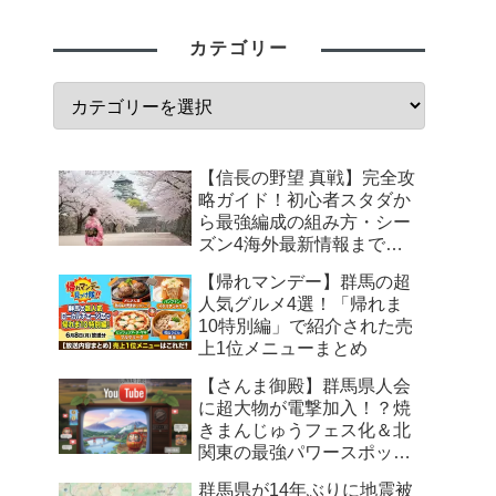
カテゴリー
【信長の野望 真戦】完全攻
略ガイド！初心者スタダか
ら最強編成の組み方・シー
ズン4海外最新情報まで徹
底解説
【帰れマンデー】群馬の超
人気グルメ4選！「帰れま
10特別編」で紹介された売
上1位メニューまとめ
【さんま御殿】群馬県人会
に超大物が電撃加入！？焼
きまんじゅうフェス化＆北
関東の最強パワースポット
まとめ
群馬県が14年ぶりに地震被