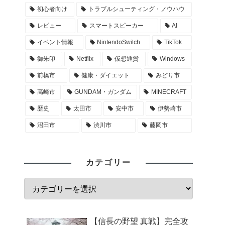
初心者向け
トラブルシューティング・ノウハウ
レビュー
スマートスピーカー
AI
イベント情報
NintendoSwitch
TikTok
御朱印
Netflix
仮想通貨
Windows
前橋市
健康・ダイエット
みどり市
高崎市
GUNDAM・ガンダム
MINECRAFT
歴史
太田市
安中市
伊勢崎市
沼田市
渋川市
藤岡市
カテゴリー
【信長の野望 真戦】完全攻