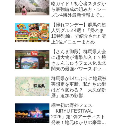
略ガイド！初心者スタダか
ら最強編成の組み方・シー
ズン4海外最新情報まで徹
底解説
【帰れマンデー】群馬の超
人気グルメ4選！「帰れま
10特別編」で紹介された売
上1位メニューまとめ
【さんま御殿】群馬県人会
に超大物が電撃加入！？焼
きまんじゅうフェス化＆北
関東の最強パワースポット
まとめ
群馬県が14年ぶりに地震被
害想定を更新。私たちの街
はどう変わる？「大久保断
層」追加の影響
桐生初の野外フェス
「KIRYU FESTIVAL
2026」第1弾アーティスト
発表！地元ゆかりの豪華ユ