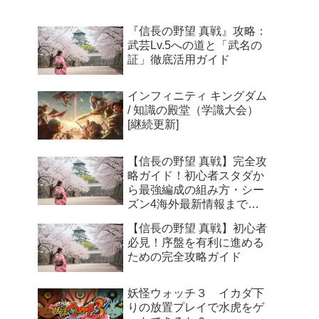
ニットが新川公園に集結
『信長の野望 真戦』攻略：
武芸Lv.5への道と「武名の
証」徹底活用ガイド
インフィニティ キングダム
/ 知識の殿堂（学識大会）
[継続更新]
【信長の野望 真戦】完全攻
略ガイド！初心者スタダか
ら最強編成の組み方・シー
ズン4海外最新情報まで徹
底解説
【信長の野望 真戦】初心者
必見！序盤を有利に進める
ための完全攻略ガイド
妖怪ウォッチ３ イカダ下
りの放置プレイで水虎をゲ