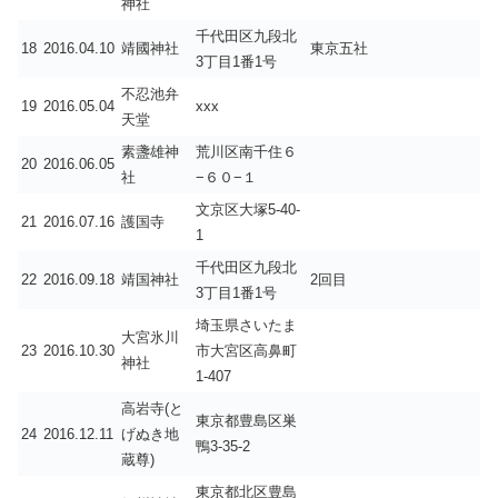
神社
千代田区九段北
18
2016.04.10
靖國神社
東京五社
3丁目1番1号
不忍池弁
19
2016.05.04
xxx
天堂
素盞雄神
荒川区南千住６
20
2016.06.05
社
−６０−１
文京区大塚5-40-
21
2016.07.16
護国寺
1
千代田区九段北
22
2016.09.18
靖国神社
2回目
3丁目1番1号
埼玉県さいたま
大宮氷川
23
2016.10.30
市大宮区高鼻町
神社
1-407
高岩寺(と
東京都豊島区巣
24
2016.12.11
げぬき地
鴨3-35-2
蔵尊)
東京都北区豊島