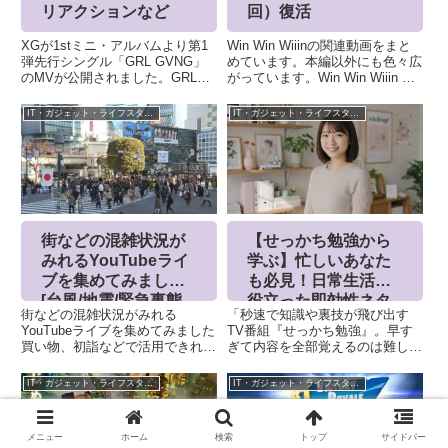
リアクションなど
回）復活
XGが1stミニ・アルバムより第1
Win Win Wiiinの関連動画をまと
弾先行シングル「GRL GVNG」
めています。本編以外にも色々広
のMVが公開されました。GRL
がっています。Win Win Wiiin 好
GVNGさっそく、海外のかたのリ
きはぜひチェックを ウィンウイ
アクションなどももろもろ
ンウィーン / うぃんうぃんうぃー
IT・ガジェット・ライフスタイル
IT・ガジェット・ライフスタイル
Youtubeランキング急上昇ランキ
ん
ングも上位に。XGオフィシャル
サイトも、もうすぐ...
街などの混雑状況が
【せっかち勉強から
みれるYouTubeライ
学ぶ】忙しいあなた
ブを集めてみました
も必見！日常生活で
[台風/地震/緊急事態
役立った即効性ネタ
街などの混雑状況がみれる
「秒速で知識や裏技が飛び出す
宣言中]
集
YouTubeライブを集めてみました
TV番組『せっかち勉強』。早す
買い物、初詣などで活用できれば
ぎて内容を全部覚えるのは難しい
と
けれど、中には『これ、使え
る！』と思える情報もたくさんあ
IT・ガジェット・ライフスタイル
IT・ガジェット・ライフスタイル
りますよね。今回は、私が実際に
『せっかち勉強』を見て、日常生
活で役立ったと感じたネタ、えー
メニュー
ホーム
検索
トップ
サイドバー
と思っ...