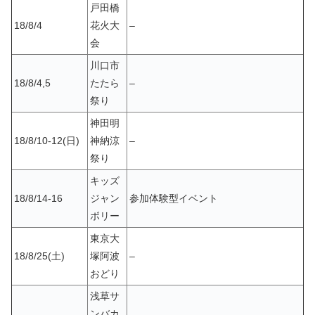
戸田橋
18/8/4
花火大
–
会
川口市
18/8/4,5
たたら
–
祭り
神田明
18/8/10-12(日)
神納涼
–
祭り
キッズ
18/8/14-16
ジャン
参加体験型イベント
ボリー
東京大
18/8/25(土)
塚阿波
–
おどり
浅草サ
ンバカ