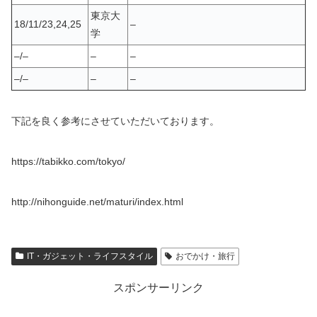
東京大
18/11/23,24,25
–
学
–/–
–
–
–/–
–
–
下記を良く参考にさせていただいております。
https://tabikko.com/tokyo/
http://nihonguide.net/maturi/index.html
IT・ガジェット・ライフスタイル
おでかけ・旅行
スポンサーリンク