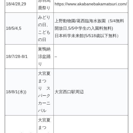
赤羽馬
18/4/28,29
https://www.akabanebakamatsuri.com/
鹿祭り
みどり
上野動物園/葛西臨海水族園（5/4無料
の日、
18/5/4,5
開放日,5/5中学生の入園料無料)
こども
日本科学未来館(5/518歳以下無料）
の日
巣鴨納
18/7/28-8/1
涼盆踊
–
り
大宮夏
まつ
り ス
18/8/1(水))
大宮西口駅周辺
パーク
カーニ
バル
大宮夏
まつ