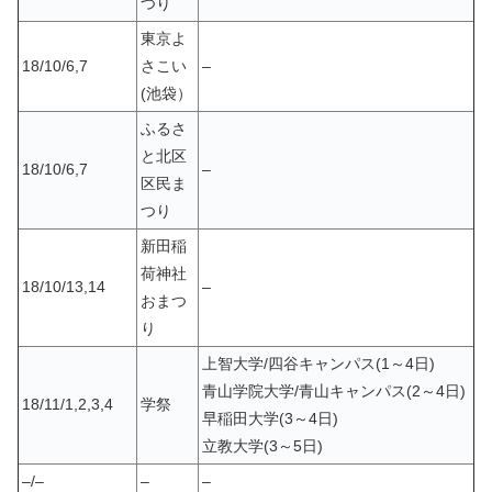
つり
東京よ
18/10/6,7
さこい
–
(池袋）
ふるさ
と北区
18/10/6,7
–
区民ま
つり
新田稲
荷神社
18/10/13,14
–
おまつ
り
上智大学/四谷キャンパス(1～4日)
青山学院大学/青山キャンパス(2～4日)
18/11/1,2,3,4
学祭
早稲田大学(3～4日)
立教大学(3～5日)
–/–
–
–