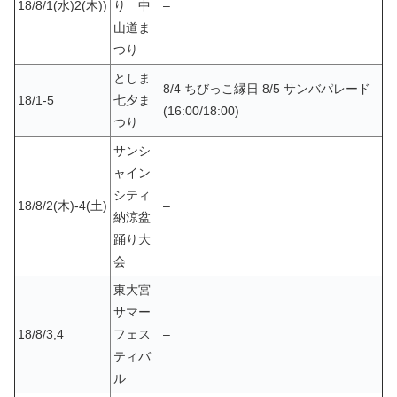
18/8/1(水)2(木))
り 中
–
山道ま
つり
としま
8/4 ちびっこ縁日 8/5 サンバパレード
18/1-5
七夕ま
(16:00/18:00)
つり
サンシ
ャイン
シティ
18/8/2(木)-4(土)
–
納涼盆
踊り大
会
東大宮
サマー
18/8/3,4
フェス
–
ティバ
ル