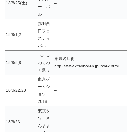
18/8/25(土)
–
ーニバ
ル
赤羽西
口フェ
18/9/1,2
–
スティ
バル
TOHO
東豊名店街
18/9/8,9
わくわ
http://www.kitashoren.jp/index.html
く祭り
東京ゲ
ームシ
18/9/22,23
–
ョウ
2018
東京タ
ワーさ
18/9/23
–
んまま