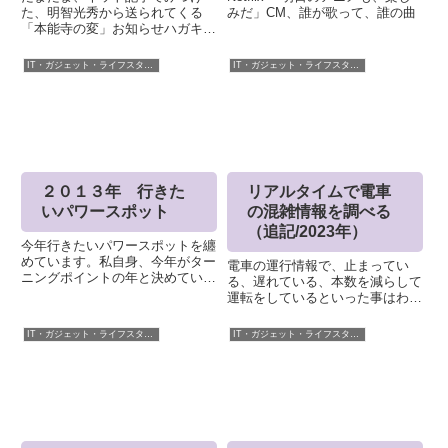
た、明智光秀から送られてくる
みだ」CM、誰が歌って、誰の曲
「本能寺の変」お知らせハガキこ
のハガキがほしくてほしくてたま
らくなり、ふるさと納税で寄付さ
IT・ガジェット・ライフスタイル
IT・ガジェット・ライフスタイル
せてもらいました。元々は抽選で
当たるハガキだったようなのです
が、「なんとかほしい」という要
望が...
２０１３年 行きた
リアルタイムで電車
いパワースポット
の混雑情報を調べる
（追記/2023年）
今年行きたいパワースポットを纏
めています。私自身、今年がター
電車の運行情報で、止まってい
ニングポイントの年と決めている
る、遅れている、本数を減らして
ので、パワーを頂きたいなと思い
運転をしているといった事はわか
ます。ちなみに、パワースポット
りますが、実際に電車の中はどう
という定義がよくわかりませんの
なっているのか気になったりしま
IT・ガジェット・ライフスタイル
IT・ガジェット・ライフスタイル
でご注意ください。/* テーブル全
せんか？あるいは、台風や雪がふ
体 */table.tab...
るとかの影響で、駅、電車内はど
うなっているのか？そんなときに
便利なサイトを集めてみました。