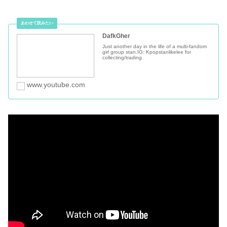
DafkGher
Just another day in the life of a multi-fandom
girl group stan.IG: Kpopstanlikelee for
collecting/trading
www.youtube.com