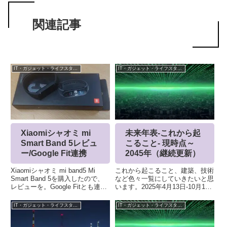
関連記事
IT・ガジェット・ライフスタイル
IT・ガジェット・ライフスタイル
Xiaomiシャオミ mi
未来年表-これから起
Smart Band 5レビュ
こること- 現時点～
ー/Google Fit連携
2045年（継続更新）
Xiaomiシャオミ mi band5 Mi
これから起こること、建築、技術
Smart Band 5を購入したので、
など色々一覧にしていきたいと思
レビューを。Google Fitとも連携
います。2025年4月13日-10月13
してみました。
日 大阪万博 (夢洲)アルテミス計
画 有人月面着陸TOKYO A-
IT・ガジェット・ライフスタイル
IT・ガジェット・ライフスタイル
ARENA地面積は約27,000m2、収
容客数は約10,000人のアリーナ...