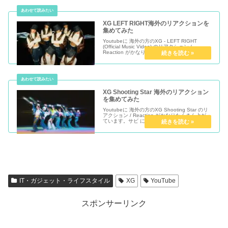
XG LEFT RIGHT海外のリアクションを
集めてみた
Youtubeに 海外の方のXG - LEFT RIGHT
(Official Music Video) のリアクション /
Reaction がかなりたくさん上がっています。
shooting star リアクションはこちら見ているこ
っちが...
XG Shooting Star 海外のリアクション
を集めてみた
Youtubeに 海外の方のXG Shooting Star のリ
アクション / Reaction がかなりたくさん上がっ
ています。サビ にはいるときなど、海外の方の
顔が変わるのがとても面白い見ているこっちが
うれしくなります。XG好きならか...
IT・ガジェット・ライフスタイル
XG
YouTube
スポンサーリンク