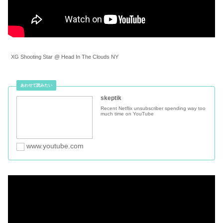
XG Shooting Star @ Head In The Clouds NY
skeptik
Recent Netflix unsubscriber spending way too
much time on YouTube
www.youtube.com