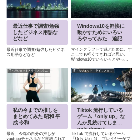
Windows10を軽快に
最近仕事で調査/勉強
動かすためにいろい
したビジネス用語な
ろやってみた 追記
どなど
マインクラフトで遊ぶために、す
最近仕事で調査/勉強したビジネ
こしでも軽くできればと思い、
ス用語などなど
Windows10でいろいろとやって
みました。購入してからは、ほと
んど何も触らず、使っていまし
IT・ガジェット・ライフスタイル
IT・ガジェット・ライフスタイル
た。簡単に実行できる内容だけ記
載しております。不要アプリの削
除スタートメニューから削除し...
私の今までの推しを
Tiktok 流行している
まとめてみた 昭和 平
ゲーム「only up」な
成 令和
んか見続けてしまう
only downも
最近、今迄の自分の推しが
TikTok で流行しているゲーム
youtubeチャネルなど開設されて
「Only Up」は、プレイヤーがプ